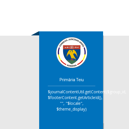
Primăria Teiu
$journalContentUtil.getContent($group_id,
$footerContent.getArticleId(),
"", "$locale",
$theme_display)