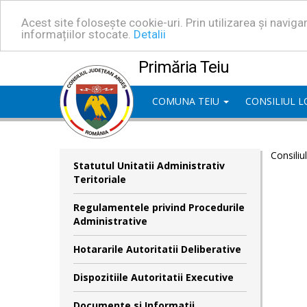
Acest site folosește cookie-uri. Prin utilizarea și navig
informațiilor stocate.
Detalii
Primăria Teiu
COMUNA TEIU
CONSILIUL 
Consiliu
Statutul Unitatii Administrativ
Teritoriale
Regulamentele privind Procedurile
Administrative
Hotararile Autoritatii Deliberative
Dispozitiile Autoritatii Executive
Documente si Informatii