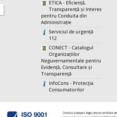
ETICA - Eficiență,
Transparență și Interes
pentru Conduita din
Administrație
Serviciul de urgență
112
CONECT - Catalogul
Organizațiilor
Neguvernamentale pentru
Evidență, Consultare și
Transparență
InfoCons - Protecția
Consumatorilor
Consiliul Judeţean Argeș deţine certificare p