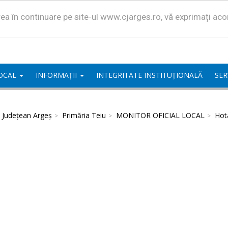
area în continuare pe site-ul www.cjarges.ro, vă exprimați ac
LOCAL
INFORMAȚII
INTEGRITATE INSTITUȚIONALĂ
SER
l Județean Argeș
Primăria Teiu
MONITOR OFICIAL LOCAL
Hota