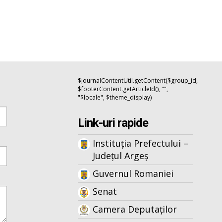
$journalContentUtil.getContent($group_id,
$footerContent.getArticleId(), "",
"$locale", $theme_display)
Link-uri rapide
Instituția Prefectului –
Județul Argeș
Guvernul Romaniei
Senat
Camera Deputaților