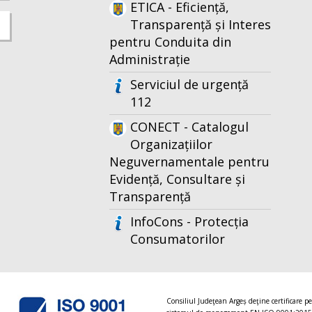
ETICA - Eficiență,
Transparență și Interes
pentru Conduita din
Administrație
Serviciul de urgență
112
CONECT - Catalogul
Organizațiilor
Neguvernamentale pentru
Evidență, Consultare și
Transparență
InfoCons - Protecția
Consumatorilor
Consiliul Judeţean Argeș deţine certificare p