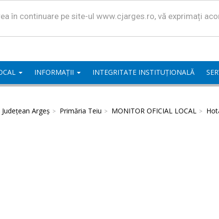
area în continuare pe site-ul www.cjarges.ro, vă exprimați ac
LOCAL
INFORMAȚII
INTEGRITATE INSTITUȚIONALĂ
SER
l Județean Argeș
Primăria Teiu
MONITOR OFICIAL LOCAL
Hota