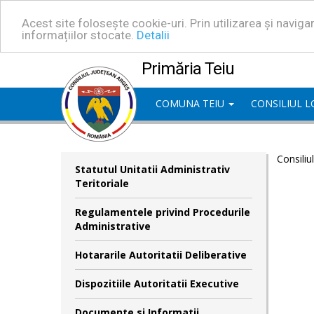
Acest site folosește cookie-uri. Prin utilizarea și navig
informațiilor stocate.
Detalii
Primăria Teiu
COMUNA TEIU
CONSILIUL 
Consiliu
Statutul Unitatii Administrativ
Teritoriale
Regulamentele privind Procedurile
Administrative
Hotararile Autoritatii Deliberative
Dispozitiile Autoritatii Executive
Documente si Informatii