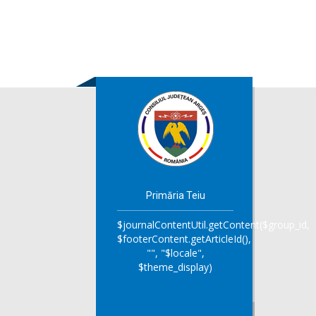
Primăria Teiu
$journalContentUtil.getContent($group_id,
$footerContent.getArticleId(),
"", "$locale",
$theme_display)