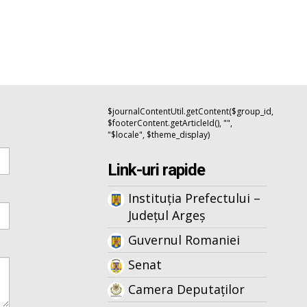
$journalContentUtil.getContent($group_id,
$footerContent.getArticleId(), "",
"$locale", $theme_display)
Link-uri rapide
Instituția Prefectului –
Județul Argeș
Guvernul Romaniei
Senat
Camera Deputaților