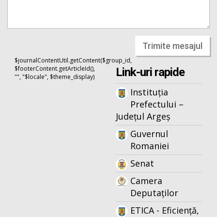
Trimite mesajul
$journalContentUtil.getContent($group_id,
$footerContent.getArticleId(),
Link-uri rapide
"", "$locale", $theme_display)
Instituția
Prefectului –
Județul Argeș
Guvernul
Romaniei
Senat
Camera
Deputaților
ETICA - Eficiență,