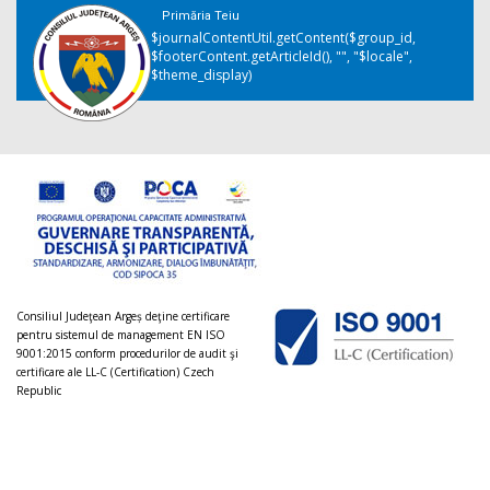
Primăria Teiu
$journalContentUtil.getContent($group_id,
$footerContent.getArticleId(), "", "$locale",
$theme_display)
Consiliul Judeţean Argeș deţine certificare
pentru sistemul de management EN ISO
9001:2015 conform procedurilor de audit şi
certificare ale LL-C (Certification) Czech
Republic