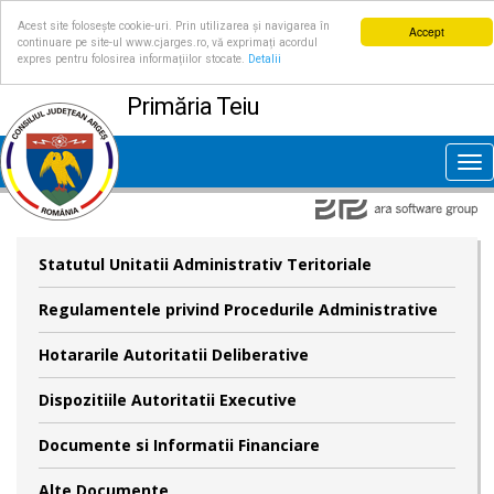
Acest site folosește cookie-uri. Prin utilizarea și navigarea în
Accept
continuare pe site-ul www.cjarges.ro, vă exprimați acordul
expres pentru folosirea informațiilor stocate.
Detalii
Primăria Teiu
Tog
nav
Statutul Unitatii Administrativ Teritoriale
Regulamentele privind Procedurile Administrative
Hotararile Autoritatii Deliberative
Dispozitiile Autoritatii Executive
Documente si Informatii Financiare
Alte Documente