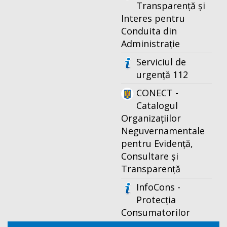
Transparență și
Interes pentru
Conduita din
Administrație
Serviciul de
urgență 112
CONECT -
Catalogul
Organizațiilor
Neguvernamentale
pentru Evidență,
Consultare și
Transparență
InfoCons -
Protecția
Consumatorilor