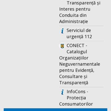
Transparență și
Interes pentru
Conduita din
Administrație
Serviciul de
urgență 112
CONECT -
Catalogul
Organizațiilor
Neguvernamentale
pentru Evidență,
Consultare și
Transparență
InfoCons -
Protecția
Consumatorilor