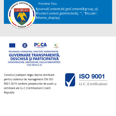
Primăria Teiu
$journalContentUtil.getContent($group_id,
$footerContent.getArticleId(), "", "$locale",
$theme_display)
Consiliul Judeţean Argeș deţine certificare
pentru sistemul de management EN ISO
9001:2015 conform procedurilor de audit şi
certificare ale LL-C (Certification) Czech
Republic