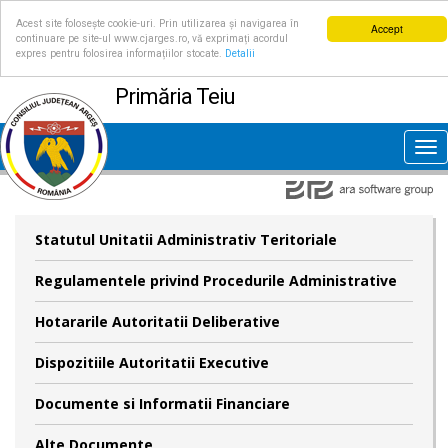
Acest site folosește cookie-uri. Prin utilizarea și navigarea în
Accept
continuare pe site-ul www.cjarges.ro, vă exprimați acordul
expres pentru folosirea informațiilor stocate.
Detalii
Primăria Teiu
Tog
nav
Statutul Unitatii Administrativ Teritoriale
Regulamentele privind Procedurile Administrative
Hotararile Autoritatii Deliberative
Dispozitiile Autoritatii Executive
Documente si Informatii Financiare
Alte Documente