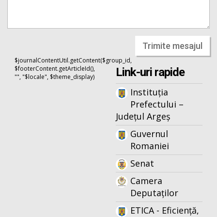
Trimite mesajul
$journalContentUtil.getContent($group_id,
$footerContent.getArticleId(),
Link-uri rapide
"", "$locale", $theme_display)
Instituția
Prefectului –
Județul Argeș
Guvernul
Romaniei
Senat
Camera
Deputaților
ETICA - Eficiență,