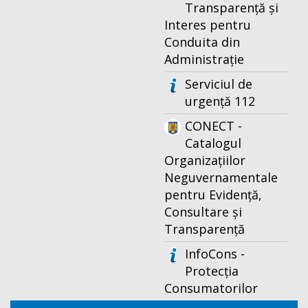
Transparență și
Interes pentru
Conduita din
Administrație
Serviciul de
urgență 112
CONECT -
Catalogul
Organizațiilor
Neguvernamentale
pentru Evidență,
Consultare și
Transparență
InfoCons -
Protecția
Consumatorilor