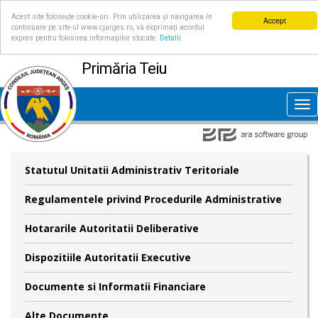
Acest site folosește cookie-uri. Prin utilizarea și navigarea în
Accept
continuare pe site-ul www.cjarges.ro, vă exprimați acordul
expres pentru folosirea informațiilor stocate.
Detalii
Primăria Teiu
Tog
nav
Statutul Unitatii Administrativ Teritoriale
Regulamentele privind Procedurile Administrative
Hotararile Autoritatii Deliberative
Dispozitiile Autoritatii Executive
Documente si Informatii Financiare
Alte Documente