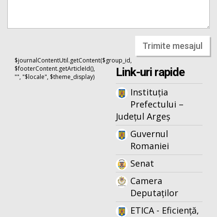
Trimite mesajul
$journalContentUtil.getContent($group_id,
$footerContent.getArticleId(),
Link-uri rapide
"", "$locale", $theme_display)
Instituția
Prefectului –
Județul Argeș
Guvernul
Romaniei
Senat
Camera
Deputaților
ETICA - Eficiență,