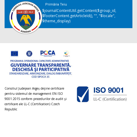
Primăria Teiu
$journalContentUtil.getContent($group_id,
$footerContent.getArticleId(), "", "$locale",
$theme_display)
Consiliul Judeţean Argeș deţine certificare
pentru sistemul de management EN ISO
9001:2015 conform procedurilor de audit şi
certificare ale LL-C (Certification) Czech
Republic