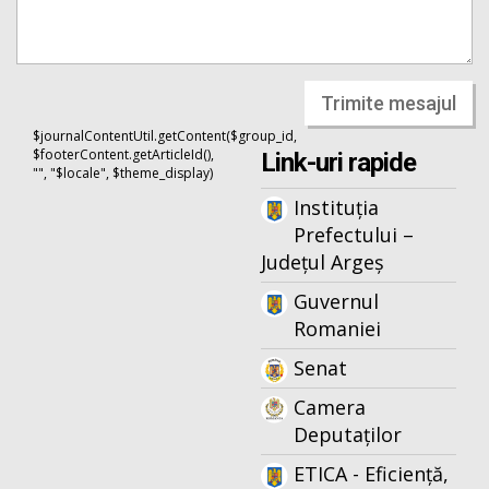
Trimite mesajul
$journalContentUtil.getContent($group_id,
$footerContent.getArticleId(),
Link-uri rapide
"", "$locale", $theme_display)
Instituția
Prefectului –
Județul Argeș
Guvernul
Romaniei
Senat
Camera
Deputaților
ETICA - Eficiență,