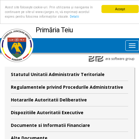
Acest site folosește cookie-uri. Prin utilizarea și navigarea în
Accept
continuare pe site-ul www.cjarges.ro, vă exprimați acordul
expres pentru folosirea informațiilor stocate.
Detalii
Primăria Teiu
Tog
nav
Statutul Unitatii Administrativ Teritoriale
Regulamentele privind Procedurile Administrative
Hotararile Autoritatii Deliberative
Dispozitiile Autoritatii Executive
Documente si Informatii Financiare
Alte Documente