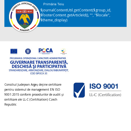
Primăria Teiu
$journalContentUtil.getContent($group_id,
$footerContent.getArticleId(), "", "$locale",
$theme_display)
Consiliul Judeţean Argeș deţine certificare
pentru sistemul de management EN ISO
9001:2015 conform procedurilor de audit şi
certificare ale LL-C (Certification) Czech
Republic