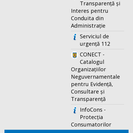
Transparență și
Interes pentru
Conduita din
Administrație
Serviciul de
urgență 112
CONECT -
Catalogul
Organizațiilor
Neguvernamentale
pentru Evidență,
Consultare și
Transparență
InfoCons -
Protecția
Consumatorilor