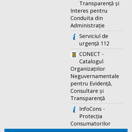
Transparență și
Interes pentru
Conduita din
Administrație
Serviciul de
urgență 112
CONECT -
Catalogul
Organizațiilor
Neguvernamentale
pentru Evidență,
Consultare și
Transparență
InfoCons -
Protecția
Consumatorilor