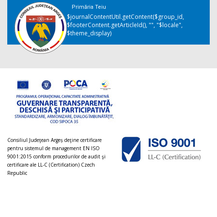
Primăria Teiu
$journalContentUtil.getContent($group_id,
$footerContent.getArticleId(), "", "$locale",
$theme_display)
Consiliul Judeţean Argeș deţine certificare
pentru sistemul de management EN ISO
9001:2015 conform procedurilor de audit şi
certificare ale LL-C (Certification) Czech
Republic