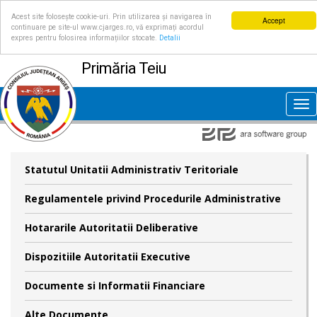
Acest site folosește cookie-uri. Prin utilizarea și navigarea în
Accept
continuare pe site-ul www.cjarges.ro, vă exprimați acordul
expres pentru folosirea informațiilor stocate.
Detalii
Primăria Teiu
Tog
nav
Statutul Unitatii Administrativ Teritoriale
Regulamentele privind Procedurile Administrative
Hotararile Autoritatii Deliberative
Dispozitiile Autoritatii Executive
Documente si Informatii Financiare
Alte Documente