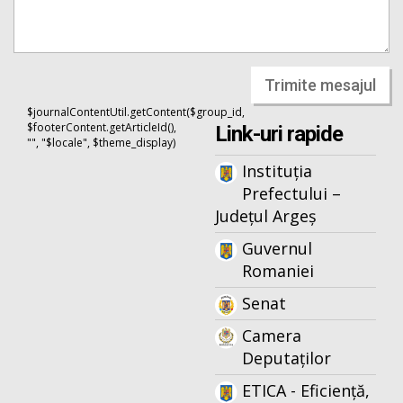
Trimite mesajul
$journalContentUtil.getContent($group_id,
$footerContent.getArticleId(),
Link-uri rapide
"", "$locale", $theme_display)
Instituția
Prefectului –
Județul Argeș
Guvernul
Romaniei
Senat
Camera
Deputaților
ETICA - Eficiență,