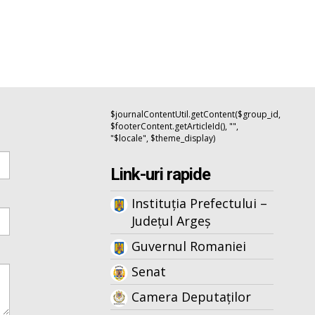
$journalContentUtil.getContent($group_id,
$footerContent.getArticleId(), "",
"$locale", $theme_display)
Link-uri rapide
Instituția Prefectului –
Județul Argeș
Guvernul Romaniei
Senat
Camera Deputaților