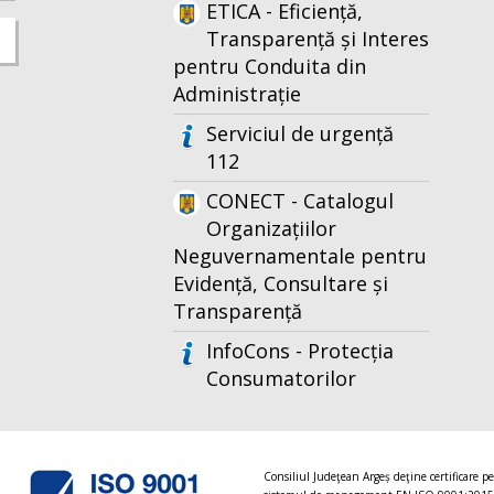
ETICA - Eficiență,
Transparență și Interes
pentru Conduita din
Administrație
Serviciul de urgență
112
CONECT - Catalogul
Organizațiilor
Neguvernamentale pentru
Evidență, Consultare și
Transparență
InfoCons - Protecția
Consumatorilor
Consiliul Judeţean Argeș deţine certificare p