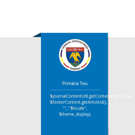
Primăria Teiu
$journalContentUtil.getContent($group_id,
$footerContent.getArticleId(),
"", "$locale",
$theme_display)