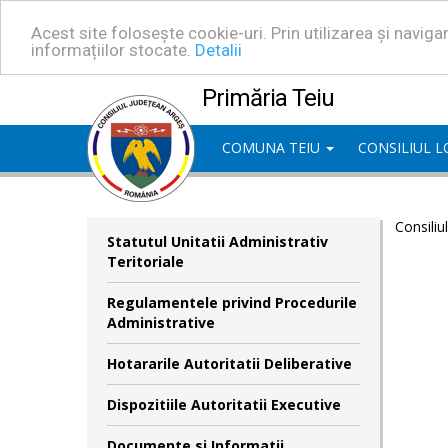
Acest site folosește cookie-uri. Prin utilizarea și navig
informațiilor stocate.
Detalii
Primăria Teiu
COMUNA TEIU
CONSILIUL 
Consiliu
Statutul Unitatii Administrativ
Teritoriale
Regulamentele privind Procedurile
Administrative
Hotararile Autoritatii Deliberative
Dispozitiile Autoritatii Executive
Documente si Informatii