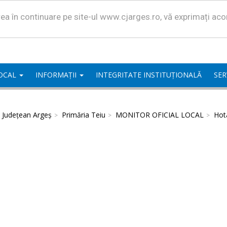
area în continuare pe site-ul www.cjarges.ro, vă exprimați ac
LOCAL
INFORMAȚII
INTEGRITATE INSTITUȚIONALĂ
SER
l Județean Argeș
Primăria Teiu
MONITOR OFICIAL LOCAL
Hota