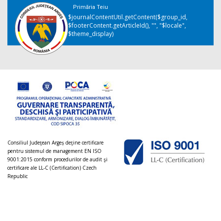
Primăria Teiu
$journalContentUtil.getContent($group_id,
$footerContent.getArticleId(), "", "$locale",
$theme_display)
Consiliul Judeţean Argeș deţine certificare
pentru sistemul de management EN ISO
9001:2015 conform procedurilor de audit şi
certificare ale LL-C (Certification) Czech
Republic