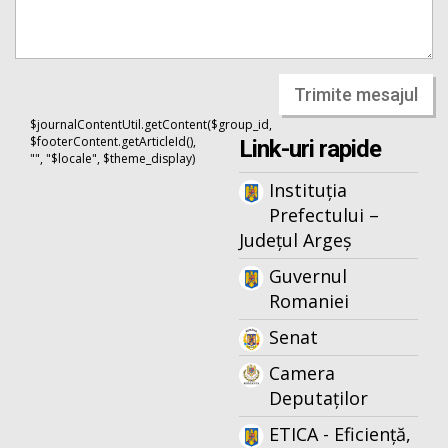
Trimite mesajul
$journalContentUtil.getContent($group_id,
$footerContent.getArticleId(),
Link-uri rapide
"", "$locale", $theme_display)
Instituția
Prefectului –
Județul Argeș
Guvernul
Romaniei
Senat
Camera
Deputaților
ETICA - Eficiență,