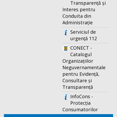
Transparență și
Interes pentru
Conduita din
Administrație
Serviciul de
urgență 112
CONECT -
Catalogul
Organizațiilor
Neguvernamentale
pentru Evidență,
Consultare și
Transparență
InfoCons -
Protecția
Consumatorilor