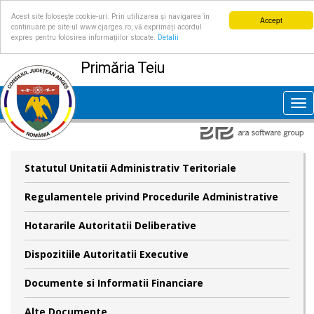
Acest site folosește cookie-uri. Prin utilizarea și navigarea în
Accept
continuare pe site-ul www.cjarges.ro, vă exprimați acordul
expres pentru folosirea informațiilor stocate.
Detalii
Primăria Teiu
Tog
nav
Statutul Unitatii Administrativ Teritoriale
Regulamentele privind Procedurile Administrative
Hotararile Autoritatii Deliberative
Dispozitiile Autoritatii Executive
Documente si Informatii Financiare
Alte Documente