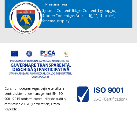
Primăria Teiu
$journalContentUtil.getContent($group_id,
$footerContent.getArticleId(), "", "$locale",
$theme_display)
Consiliul Judeţean Argeș deţine certificare
pentru sistemul de management EN ISO
9001:2015 conform procedurilor de audit şi
certificare ale LL-C (Certification) Czech
Republic