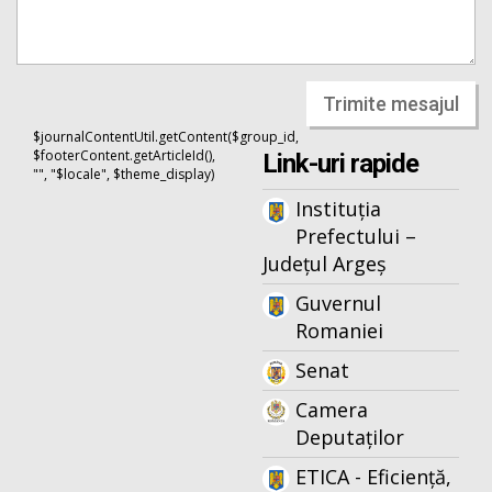
Trimite mesajul
$journalContentUtil.getContent($group_id,
$footerContent.getArticleId(),
Link-uri rapide
"", "$locale", $theme_display)
Instituția
Prefectului –
Județul Argeș
Guvernul
Romaniei
Senat
Camera
Deputaților
ETICA - Eficiență,