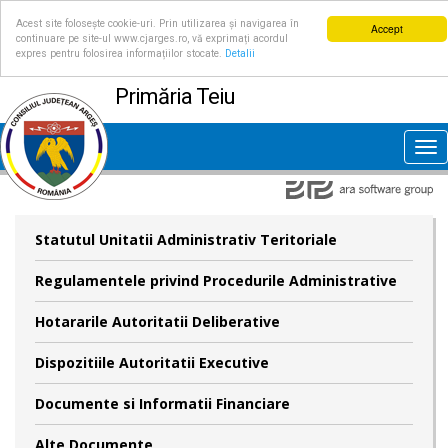
Acest site folosește cookie-uri. Prin utilizarea și navigarea în
Accept
continuare pe site-ul www.cjarges.ro, vă exprimați acordul
expres pentru folosirea informațiilor stocate.
Detalii
Primăria Teiu
Tog
nav
Statutul Unitatii Administrativ Teritoriale
Regulamentele privind Procedurile Administrative
Hotararile Autoritatii Deliberative
Dispozitiile Autoritatii Executive
Documente si Informatii Financiare
Alte Documente