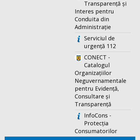
Transparență și
Interes pentru
Conduita din
Administrație
Serviciul de
urgență 112
CONECT -
Catalogul
Organizațiilor
Neguvernamentale
pentru Evidență,
Consultare și
Transparență
InfoCons -
Protecția
Consumatorilor