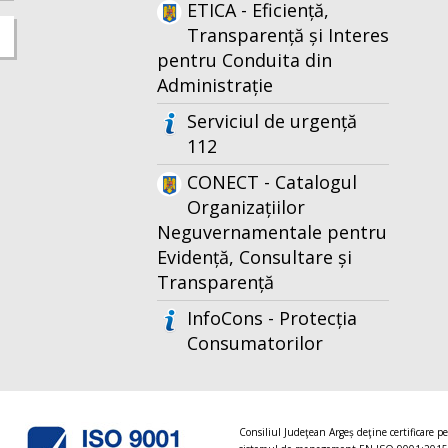
ETICA - Eficiență,
Transparență și Interes
pentru Conduita din
Administrație
Serviciul de urgență
112
CONECT - Catalogul
Organizațiilor
Neguvernamentale pentru
Evidență, Consultare și
Transparență
InfoCons - Protecția
Consumatorilor
Consiliul Judeţean Argeș deţine certificare p