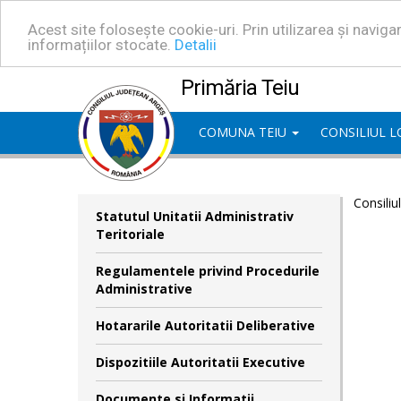
Acest site folosește cookie-uri. Prin utilizarea și navig
informațiilor stocate.
Detalii
Primăria Teiu
COMUNA TEIU
CONSILIUL 
Consiliu
Statutul Unitatii Administrativ
Teritoriale
Regulamentele privind Procedurile
Administrative
Hotararile Autoritatii Deliberative
Dispozitiile Autoritatii Executive
Documente si Informatii