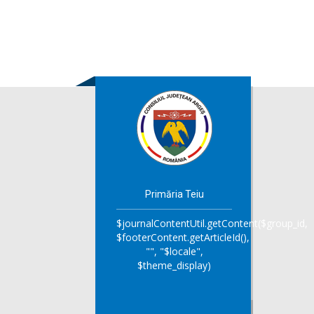
Primăria Teiu
$journalContentUtil.getContent($group_id,
$footerContent.getArticleId(),
"", "$locale",
$theme_display)