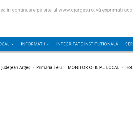
area în continuare pe site-ul www.cjarges.ro, vă exprimați ac
LOCAL
INFORMAȚII
INTEGRITATE INSTITUȚIONALĂ
SER
l Județean Argeș
Primăria Teiu
MONITOR OFICIAL LOCAL
Hota