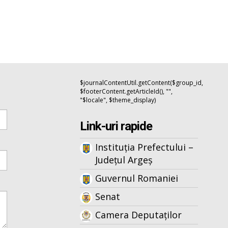
$journalContentUtil.getContent($group_id,
$footerContent.getArticleId(), "",
"$locale", $theme_display)
Link-uri rapide
Instituția Prefectului –
Județul Argeș
Guvernul Romaniei
Senat
Camera Deputaților