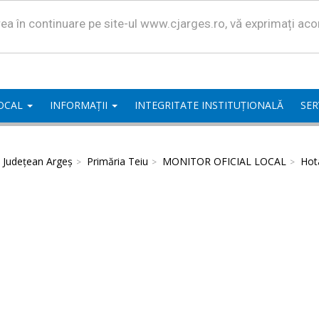
area în continuare pe site-ul www.cjarges.ro, vă exprimați ac
LOCAL
INFORMAȚII
INTEGRITATE INSTITUȚIONALĂ
SER
l Județean Argeș
Primăria Teiu
MONITOR OFICIAL LOCAL
Hota