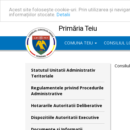
Acest site folosește cookie-uri. Prin utilizarea și navig
informațiilor stocate.
Detalii
Primăria Teiu
COMUNA TEIU
CONSILIUL 
Consiliu
Statutul Unitatii Administrativ
Teritoriale
Regulamentele privind Procedurile
Administrative
Hotararile Autoritatii Deliberative
Dispozitiile Autoritatii Executive
Documente si Informatii