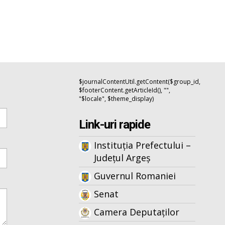
$journalContentUtil.getContent($group_id,
$footerContent.getArticleId(), "",
"$locale", $theme_display)
Link-uri rapide
Instituția Prefectului –
Județul Argeș
Guvernul Romaniei
Senat
Camera Deputaților