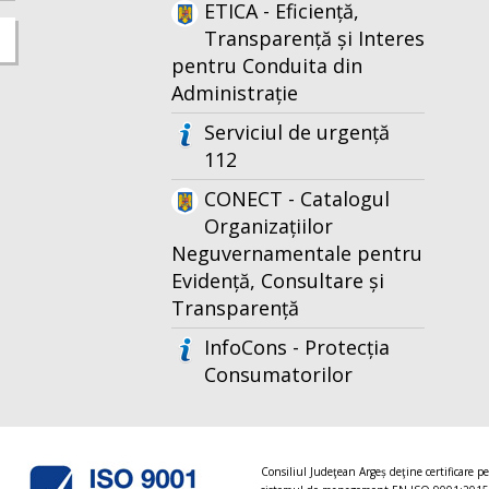
ETICA - Eficiență,
Transparență și Interes
pentru Conduita din
Administrație
Serviciul de urgență
112
CONECT - Catalogul
Organizațiilor
Neguvernamentale pentru
Evidență, Consultare și
Transparență
InfoCons - Protecția
Consumatorilor
Consiliul Judeţean Argeș deţine certificare p