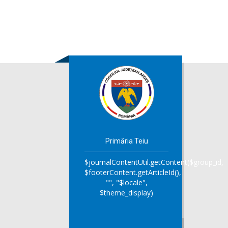
Primăria Teiu
$journalContentUtil.getContent($group_id,
$footerContent.getArticleId(),
"", "$locale",
$theme_display)