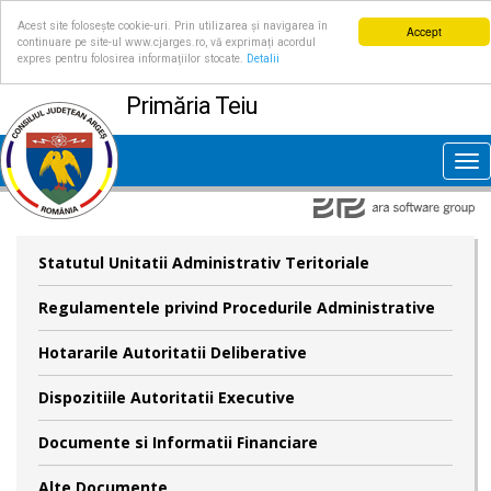
Acest site folosește cookie-uri. Prin utilizarea și navigarea în
Accept
continuare pe site-ul www.cjarges.ro, vă exprimați acordul
expres pentru folosirea informațiilor stocate.
Detalii
Primăria Teiu
Tog
nav
Statutul Unitatii Administrativ Teritoriale
Regulamentele privind Procedurile Administrative
Hotararile Autoritatii Deliberative
Dispozitiile Autoritatii Executive
Documente si Informatii Financiare
Alte Documente