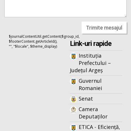
Trimite mesajul
$journalContentUtil.getContent($group_id,
$footerContent.getArticleId(),
Link-uri rapide
"", "$locale", $theme_display)
Instituția
Prefectului –
Județul Argeș
Guvernul
Romaniei
Senat
Camera
Deputaților
ETICA - Eficiență,