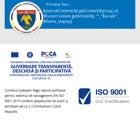
Primăria Teiu
$journalContentUtil.getContent($group_id,
$footerContent.getArticleId(), "", "$locale",
$theme_display)
Consiliul Judeţean Argeș deţine certificare
pentru sistemul de management EN ISO
9001:2015 conform procedurilor de audit şi
certificare ale LL-C (Certification) Czech
Republic