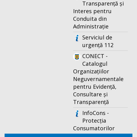
Transparență și
Interes pentru
Conduita din
Administrație
Serviciul de
urgență 112
CONECT -
Catalogul
Organizațiilor
Neguvernamentale
pentru Evidență,
Consultare și
Transparență
InfoCons -
Protecția
Consumatorilor