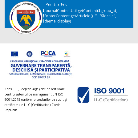
Primăria Teiu
$journalContentUtil.getContent($group_id,
$footerContent.getArticleId(), "", "$locale",
$theme_display)
Consiliul Judeţean Argeș deţine certificare
pentru sistemul de management EN ISO
9001:2015 conform procedurilor de audit şi
certificare ale LL-C (Certification) Czech
Republic