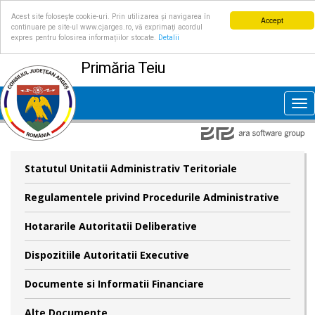
Acest site folosește cookie-uri. Prin utilizarea și navigarea în
Accept
continuare pe site-ul www.cjarges.ro, vă exprimați acordul
expres pentru folosirea informațiilor stocate.
Detalii
Primăria Teiu
Tog
nav
Statutul Unitatii Administrativ Teritoriale
Regulamentele privind Procedurile Administrative
Hotararile Autoritatii Deliberative
Dispozitiile Autoritatii Executive
Documente si Informatii Financiare
Alte Documente