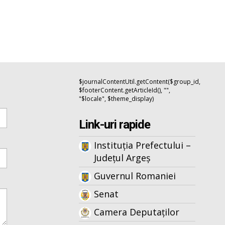
$journalContentUtil.getContent($group_id,
$footerContent.getArticleId(), "",
"$locale", $theme_display)
Link-uri rapide
Instituția Prefectului –
Județul Argeș
Guvernul Romaniei
Senat
Camera Deputaților