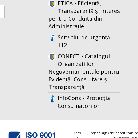
ETICA - Eficiență,
Transparență și Interes
pentru Conduita din
Administrație
Serviciul de urgență
112
CONECT - Catalogul
Organizațiilor
Neguvernamentale pentru
Evidență, Consultare și
Transparență
InfoCons - Protecția
Consumatorilor
Consiliul Judeţean Argeș deţine certificare p