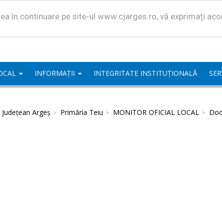
area în continuare pe site-ul www.cjarges.ro, vă exprimați ac
LOCAL
INFORMAȚII
INTEGRITATE INSTITUȚIONALĂ
SER
l Județean Argeș
Primăria Teiu
MONITOR OFICIAL LOCAL
Doc