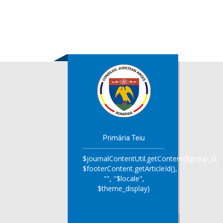
Primăria Teiu
$journalContentUtil.getContent($group_id,
$footerContent.getArticleId(),
"", "$locale",
$theme_display)