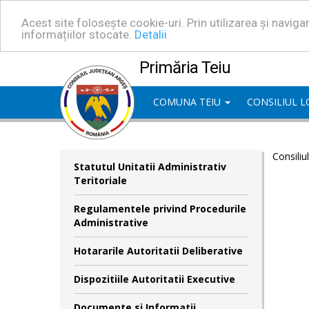
Acest site folosește cookie-uri. Prin utilizarea și navig
informațiilor stocate.
Detalii
Primăria Teiu
COMUNA TEIU
CONSILIUL 
Consiliu
Statutul Unitatii Administrativ
Teritoriale
Regulamentele privind Procedurile
Administrative
Hotararile Autoritatii Deliberative
Dispozitiile Autoritatii Executive
Documente si Informatii