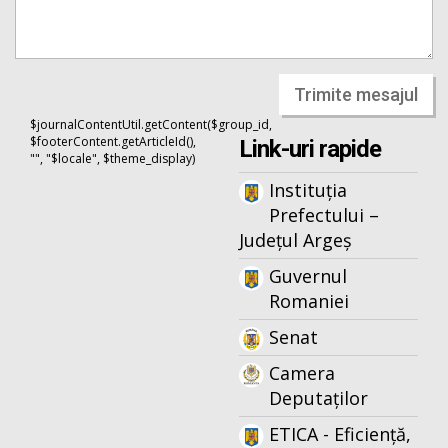
Trimite mesajul
$journalContentUtil.getContent($group_id,
$footerContent.getArticleId(),
Link-uri rapide
"", "$locale", $theme_display)
Instituția
Prefectului –
Județul Argeș
Guvernul
Romaniei
Senat
Camera
Deputaților
ETICA - Eficiență,