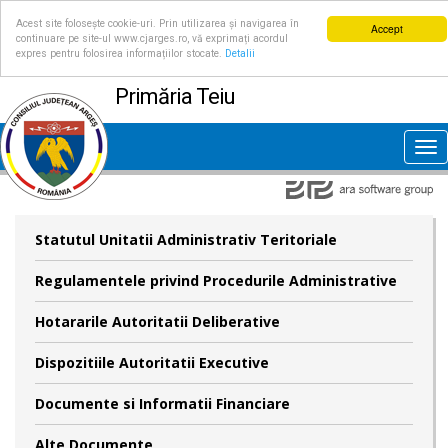
Acest site folosește cookie-uri. Prin utilizarea și navigarea în
Accept
continuare pe site-ul www.cjarges.ro, vă exprimați acordul
expres pentru folosirea informațiilor stocate.
Detalii
Primăria Teiu
Tog
nav
Statutul Unitatii Administrativ Teritoriale
Regulamentele privind Procedurile Administrative
Hotararile Autoritatii Deliberative
Dispozitiile Autoritatii Executive
Documente si Informatii Financiare
Alte Documente