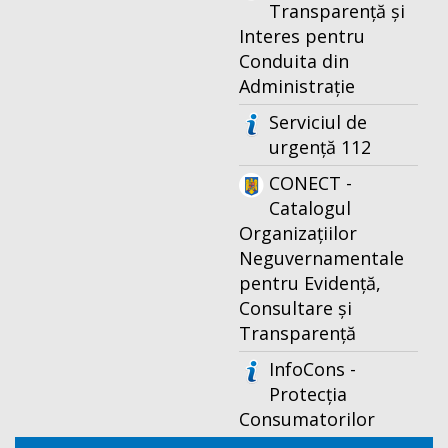
Transparență și
Interes pentru
Conduita din
Administrație
Serviciul de
urgență 112
CONECT -
Catalogul
Organizațiilor
Neguvernamentale
pentru Evidență,
Consultare și
Transparență
InfoCons -
Protecția
Consumatorilor