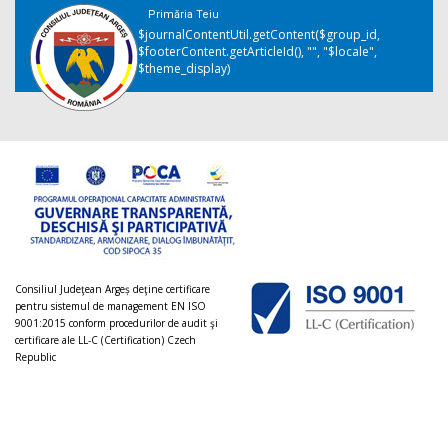
Primăria Teiu
$journalContentUtil.getContent($group_id,
$footerContent.getArticleId(), "", "$locale",
$theme_display)
Consiliul Judeţean Argeș deţine certificare
pentru sistemul de management EN ISO
9001:2015 conform procedurilor de audit şi
certificare ale LL-C (Certification) Czech
Republic