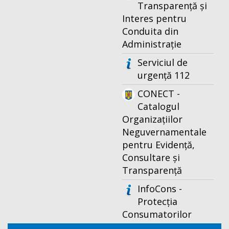
Transparență și
Interes pentru
Conduita din
Administrație
Serviciul de
urgență 112
CONECT -
Catalogul
Organizațiilor
Neguvernamentale
pentru Evidență,
Consultare și
Transparență
InfoCons -
Protecția
Consumatorilor