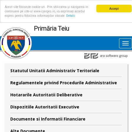
Acest site folosește cookie-uri. Prin utilizarea și navigarea în
Accept
continuare pe site-ul www.cjarges.ro, vă exprimați acordul
expres pentru folosirea informațiilor stocate.
Detalii
Primăria Teiu
Tog
nav
Statutul Unitatii Administrativ Teritoriale
Regulamentele privind Procedurile Administrative
Hotararile Autoritatii Deliberative
Dispozitiile Autoritatii Executive
Documente si Informatii Financiare
Alte Documente