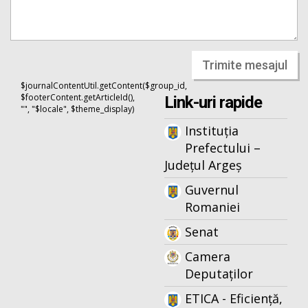
Trimite mesajul
$journalContentUtil.getContent($group_id,
$footerContent.getArticleId(),
Link-uri rapide
"", "$locale", $theme_display)
Instituția
Prefectului –
Județul Argeș
Guvernul
Romaniei
Senat
Camera
Deputaților
ETICA - Eficiență,