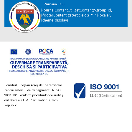
Primăria Teiu
$journalContentUtil.getContent($group_id,
$footerContent.getArticleId(), "", "$locale",
$theme_display)
Consiliul Judeţean Argeș deţine certificare
pentru sistemul de management EN ISO
9001:2015 conform procedurilor de audit şi
certificare ale LL-C (Certification) Czech
Republic