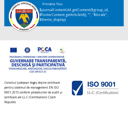
Primăria Teiu
$journalContentUtil.getContent($group_id,
$footerContent.getArticleId(), "", "$locale",
$theme_display)
Consiliul Judeţean Argeș deţine certificare
pentru sistemul de management EN ISO
9001:2015 conform procedurilor de audit şi
certificare ale LL-C (Certification) Czech
Republic