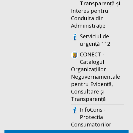
Transparență și
Interes pentru
Conduita din
Administrație
Serviciul de
urgență 112
CONECT -
Catalogul
Organizațiilor
Neguvernamentale
pentru Evidență,
Consultare și
Transparență
InfoCons -
Protecția
Consumatorilor