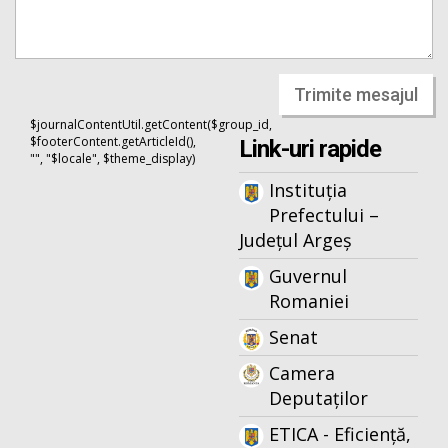
Trimite mesajul
$journalContentUtil.getContent($group_id,
$footerContent.getArticleId(),
Link-uri rapide
"", "$locale", $theme_display)
Instituția
Prefectului –
Județul Argeș
Guvernul
Romaniei
Senat
Camera
Deputaților
ETICA - Eficiență,