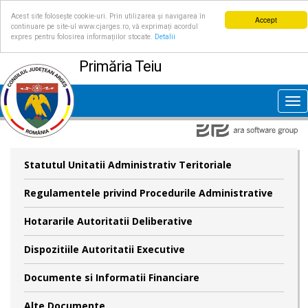
Acest site folosește cookie-uri. Prin utilizarea și navigarea în
Accept
continuare pe site-ul www.cjarges.ro, vă exprimați acordul
expres pentru folosirea informațiilor stocate.
Detalii
Primăria Teiu
Tog
nav
Statutul Unitatii Administrativ Teritoriale
Regulamentele privind Procedurile Administrative
Hotararile Autoritatii Deliberative
Dispozitiile Autoritatii Executive
Documente si Informatii Financiare
Alte Documente