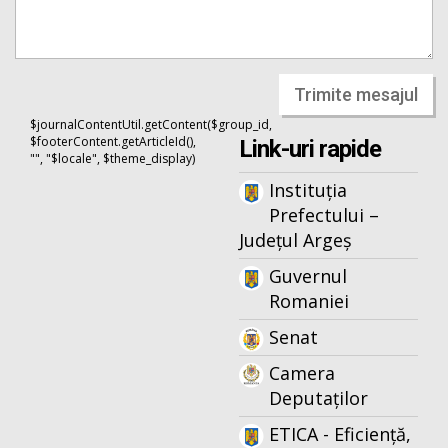
Trimite mesajul
$journalContentUtil.getContent($group_id,
$footerContent.getArticleId(),
Link-uri rapide
"", "$locale", $theme_display)
Instituția
Prefectului –
Județul Argeș
Guvernul
Romaniei
Senat
Camera
Deputaților
ETICA - Eficiență,