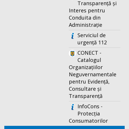
Transparență și
Interes pentru
Conduita din
Administrație
Serviciul de
urgență 112
CONECT -
Catalogul
Organizațiilor
Neguvernamentale
pentru Evidență,
Consultare și
Transparență
InfoCons -
Protecția
Consumatorilor