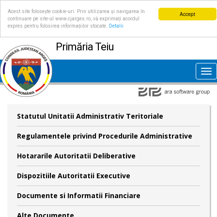
Acest site folosește cookie-uri. Prin utilizarea și navigarea în
Accept
continuare pe site-ul www.cjarges.ro, vă exprimați acordul
expres pentru folosirea informațiilor stocate.
Detalii
Primăria Teiu
Tog
nav
Statutul Unitatii Administrativ Teritoriale
Regulamentele privind Procedurile Administrative
Hotararile Autoritatii Deliberative
Dispozitiile Autoritatii Executive
Documente si Informatii Financiare
Alte Documente