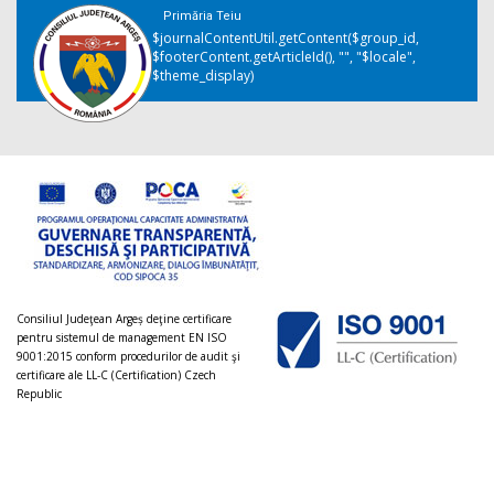
Primăria Teiu
$journalContentUtil.getContent($group_id,
$footerContent.getArticleId(), "", "$locale",
$theme_display)
Consiliul Judeţean Argeș deţine certificare
pentru sistemul de management EN ISO
9001:2015 conform procedurilor de audit şi
certificare ale LL-C (Certification) Czech
Republic