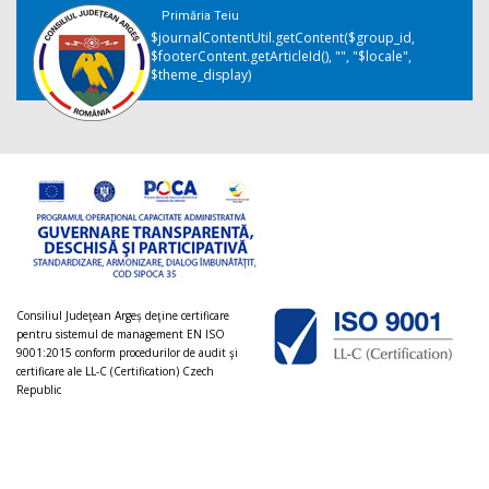
Primăria Teiu
$journalContentUtil.getContent($group_id,
$footerContent.getArticleId(), "", "$locale",
$theme_display)
Consiliul Judeţean Argeș deţine certificare
pentru sistemul de management EN ISO
9001:2015 conform procedurilor de audit şi
certificare ale LL-C (Certification) Czech
Republic