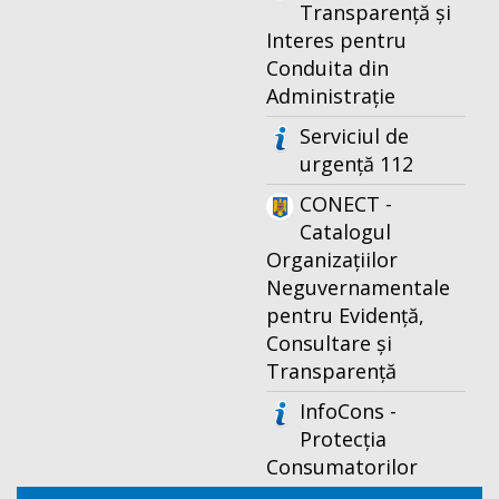
Transparență și
Interes pentru
Conduita din
Administrație
Serviciul de
urgență 112
CONECT -
Catalogul
Organizațiilor
Neguvernamentale
pentru Evidență,
Consultare și
Transparență
InfoCons -
Protecția
Consumatorilor