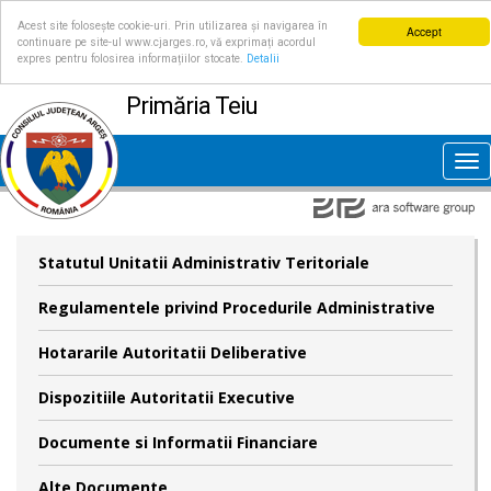
Acest site folosește cookie-uri. Prin utilizarea și navigarea în
Accept
continuare pe site-ul www.cjarges.ro, vă exprimați acordul
expres pentru folosirea informațiilor stocate.
Detalii
Primăria Teiu
Tog
nav
Statutul Unitatii Administrativ Teritoriale
Regulamentele privind Procedurile Administrative
Hotararile Autoritatii Deliberative
Dispozitiile Autoritatii Executive
Documente si Informatii Financiare
Alte Documente