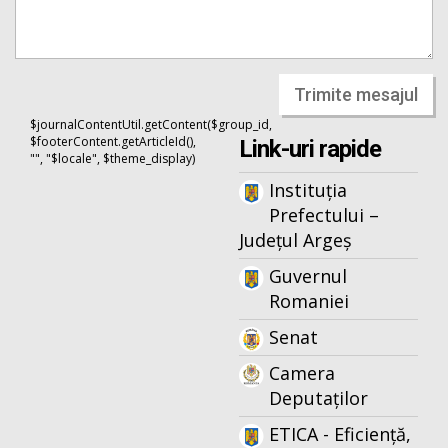
Trimite mesajul
$journalContentUtil.getContent($group_id,
$footerContent.getArticleId(),
Link-uri rapide
"", "$locale", $theme_display)
Instituția
Prefectului –
Județul Argeș
Guvernul
Romaniei
Senat
Camera
Deputaților
ETICA - Eficiență,