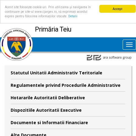
Acest site folosește cookie-uri. Prin utilizarea și navigarea în
Accept
continuare pe site-ul www.cjarges.ro, vă exprimați acordul
expres pentru folosirea informațiilor stocate.
Detalii
Primăria Teiu
Tog
nav
Statutul Unitatii Administrativ Teritoriale
Regulamentele privind Procedurile Administrative
Hotararile Autoritatii Deliberative
Dispozitiile Autoritatii Executive
Documente si Informatii Financiare
Alte Documente