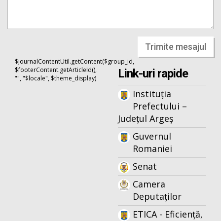
Trimite mesajul
$journalContentUtil.getContent($group_id,
$footerContent.getArticleId(),
Link-uri rapide
"", "$locale", $theme_display)
Instituția
Prefectului –
Județul Argeș
Guvernul
Romaniei
Senat
Camera
Deputaților
ETICA - Eficiență,