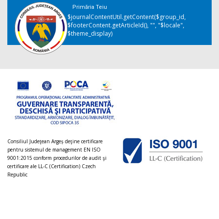
Primăria Teiu
$journalContentUtil.getContent($group_id,
$footerContent.getArticleId(), "", "$locale",
$theme_display)
Consiliul Judeţean Argeș deţine certificare
pentru sistemul de management EN ISO
9001:2015 conform procedurilor de audit şi
certificare ale LL-C (Certification) Czech
Republic