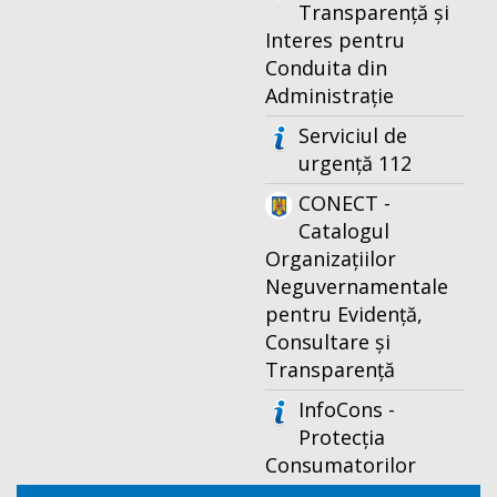
Transparență și
Interes pentru
Conduita din
Administrație
Serviciul de
urgență 112
CONECT -
Catalogul
Organizațiilor
Neguvernamentale
pentru Evidență,
Consultare și
Transparență
InfoCons -
Protecția
Consumatorilor