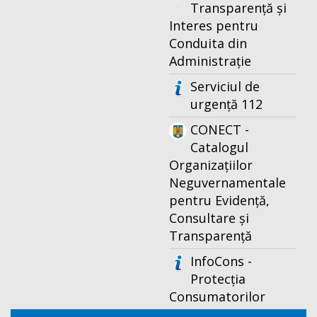
Transparență și
Interes pentru
Conduita din
Administrație
Serviciul de
urgență 112
CONECT -
Catalogul
Organizațiilor
Neguvernamentale
pentru Evidență,
Consultare și
Transparență
InfoCons -
Protecția
Consumatorilor