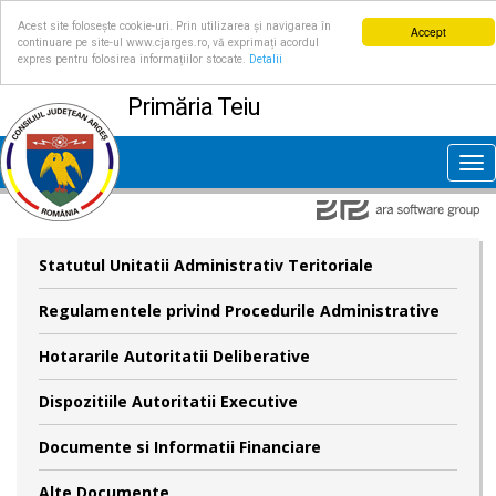
Acest site folosește cookie-uri. Prin utilizarea și navigarea în
Accept
continuare pe site-ul www.cjarges.ro, vă exprimați acordul
expres pentru folosirea informațiilor stocate.
Detalii
Primăria Teiu
Tog
nav
Statutul Unitatii Administrativ Teritoriale
Regulamentele privind Procedurile Administrative
Hotararile Autoritatii Deliberative
Dispozitiile Autoritatii Executive
Documente si Informatii Financiare
Alte Documente