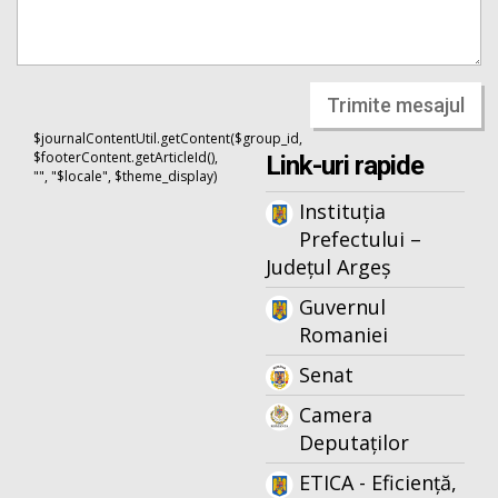
Trimite mesajul
$journalContentUtil.getContent($group_id,
$footerContent.getArticleId(),
Link-uri rapide
"", "$locale", $theme_display)
Instituția
Prefectului –
Județul Argeș
Guvernul
Romaniei
Senat
Camera
Deputaților
ETICA - Eficiență,