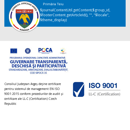
Primăria Teiu
$journalContentUtil.getContent($group_id,
$footerContent.getArticleId(), "", "$locale",
$theme_display)
Consiliul Judeţean Argeș deţine certificare
pentru sistemul de management EN ISO
9001:2015 conform procedurilor de audit şi
certificare ale LL-C (Certification) Czech
Republic