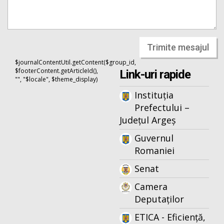
Trimite mesajul
$journalContentUtil.getContent($group_id,
$footerContent.getArticleId(),
Link-uri rapide
"", "$locale", $theme_display)
Instituția
Prefectului –
Județul Argeș
Guvernul
Romaniei
Senat
Camera
Deputaților
ETICA - Eficiență,