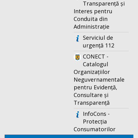
Transparență și
Interes pentru
Conduita din
Administrație
Serviciul de
urgență 112
CONECT -
Catalogul
Organizațiilor
Neguvernamentale
pentru Evidență,
Consultare și
Transparență
InfoCons -
Protecția
Consumatorilor