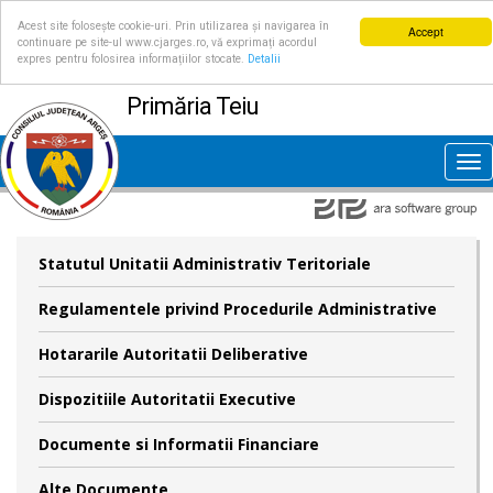
Acest site folosește cookie-uri. Prin utilizarea și navigarea în
Accept
continuare pe site-ul www.cjarges.ro, vă exprimați acordul
expres pentru folosirea informațiilor stocate.
Detalii
Primăria Teiu
Tog
nav
Statutul Unitatii Administrativ Teritoriale
Regulamentele privind Procedurile Administrative
Hotararile Autoritatii Deliberative
Dispozitiile Autoritatii Executive
Documente si Informatii Financiare
Alte Documente