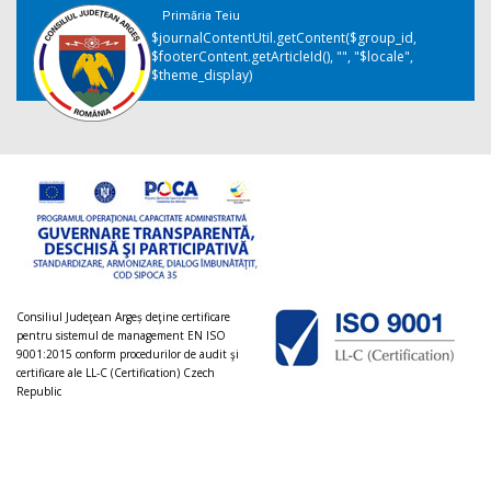
Primăria Teiu
$journalContentUtil.getContent($group_id,
$footerContent.getArticleId(), "", "$locale",
$theme_display)
Consiliul Judeţean Argeș deţine certificare
pentru sistemul de management EN ISO
9001:2015 conform procedurilor de audit şi
certificare ale LL-C (Certification) Czech
Republic