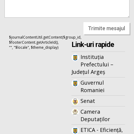
Trimite mesajul
$journalContentUtil.getContent($group_id,
$footerContent.getArticleId(),
Link-uri rapide
"", "$locale", $theme_display)
Instituția
Prefectului –
Județul Argeș
Guvernul
Romaniei
Senat
Camera
Deputaților
ETICA - Eficiență,