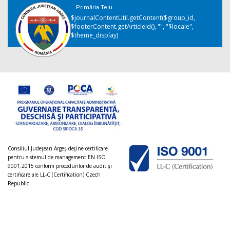
Primăria Teiu
$journalContentUtil.getContent($group_id,
$footerContent.getArticleId(), "", "$locale",
$theme_display)
Consiliul Judeţean Argeș deţine certificare
pentru sistemul de management EN ISO
9001:2015 conform procedurilor de audit şi
certificare ale LL-C (Certification) Czech
Republic