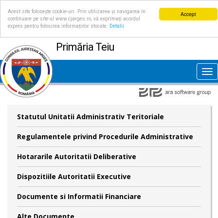
Acest site folosește cookie-uri. Prin utilizarea și navigarea în
Accept
continuare pe site-ul www.cjarges.ro, vă exprimați acordul
expres pentru folosirea informațiilor stocate.
Detalii
Primăria Teiu
Tog
nav
Statutul Unitatii Administrativ Teritoriale
Regulamentele privind Procedurile Administrative
Hotararile Autoritatii Deliberative
Dispozitiile Autoritatii Executive
Documente si Informatii Financiare
Alte Documente