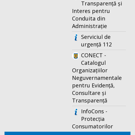
Transparență și
Interes pentru
Conduita din
Administrație
Serviciul de
urgență 112
CONECT -
Catalogul
Organizațiilor
Neguvernamentale
pentru Evidență,
Consultare și
Transparență
InfoCons -
Protecția
Consumatorilor