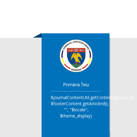
Primăria Teiu
$journalContentUtil.getContent($group_id,
$footerContent.getArticleId(),
"", "$locale",
$theme_display)