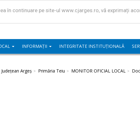
area în continuare pe site-ul www.cjarges.ro, vă exprimați ac
LOCAL
INFORMAȚII
INTEGRITATE INSTITUȚIONALĂ
SER
l Județean Argeș
Primăria Teiu
MONITOR OFICIAL LOCAL
Doc