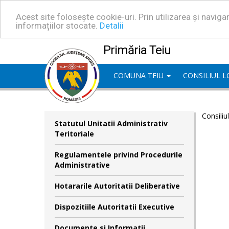
Acest site folosește cookie-uri. Prin utilizarea și navig
informațiilor stocate.
Detalii
Primăria Teiu
COMUNA TEIU
CONSILIUL 
Consiliu
Statutul Unitatii Administrativ
Teritoriale
Regulamentele privind Procedurile
Administrative
Hotararile Autoritatii Deliberative
Dispozitiile Autoritatii Executive
Documente si Informatii