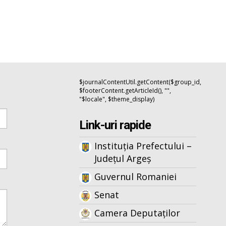
$journalContentUtil.getContent($group_id,
$footerContent.getArticleId(), "",
"$locale", $theme_display)
Link-uri rapide
Instituția Prefectului –
Județul Argeș
Guvernul Romaniei
Senat
Camera Deputaților