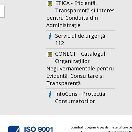
ETICA - Eficiență,
Transparență și Interes
pentru Conduita din
Administrație
Serviciul de urgență
112
CONECT - Catalogul
Organizațiilor
Neguvernamentale pentru
Evidență, Consultare și
Transparență
InfoCons - Protecția
Consumatorilor
Consiliul Judeţean Argeș deţine certificare p