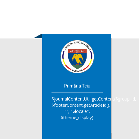
Primăria Teiu
$journalContentUtil.getContent($group_id,
$footerContent.getArticleId(),
"", "$locale",
$theme_display)