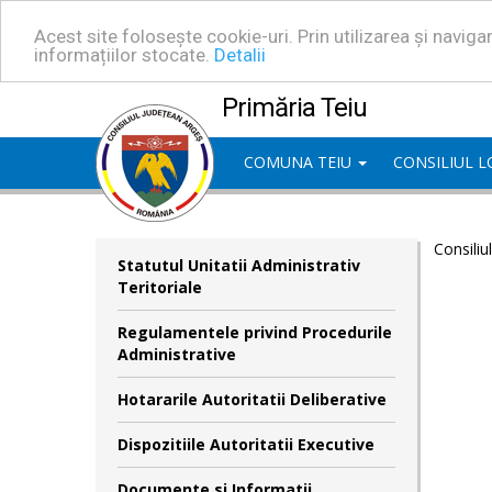
Acest site folosește cookie-uri. Prin utilizarea și navig
informațiilor stocate.
Detalii
Primăria Teiu
COMUNA TEIU
CONSILIUL 
Consiliu
Statutul Unitatii Administrativ
Teritoriale
Regulamentele privind Procedurile
Administrative
Hotararile Autoritatii Deliberative
Dispozitiile Autoritatii Executive
Documente si Informatii