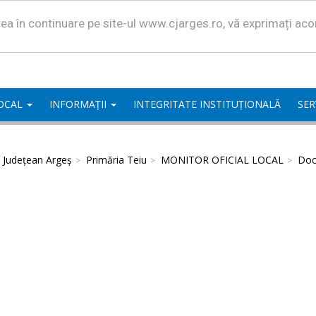
area în continuare pe site-ul www.cjarges.ro, vă exprimați ac
LOCAL
INFORMAȚII
INTEGRITATE INSTITUȚIONALĂ
SER
l Județean Argeș
Primăria Teiu
MONITOR OFICIAL LOCAL
Doc