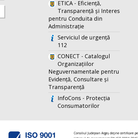
ETICA - Eficiență,
Transparență și Interes
pentru Conduita din
Administrație
Serviciul de urgență
112
CONECT - Catalogul
Organizațiilor
Neguvernamentale pentru
Evidență, Consultare și
Transparență
InfoCons - Protecția
Consumatorilor
Consiliul Judeţean Argeș deţine certificare p