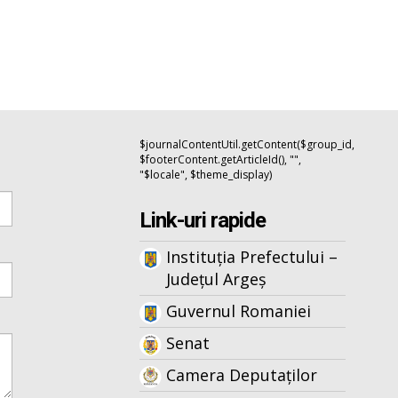
$journalContentUtil.getContent($group_id,
$footerContent.getArticleId(), "",
"$locale", $theme_display)
Link-uri rapide
Instituția Prefectului –
Județul Argeș
Guvernul Romaniei
Senat
Camera Deputaților