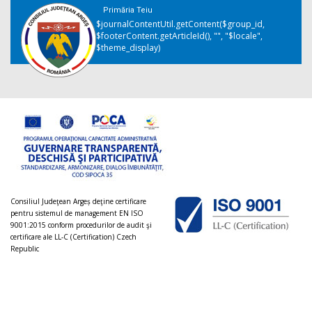
Primăria Teiu
$journalContentUtil.getContent($group_id,
$footerContent.getArticleId(), "", "$locale",
$theme_display)
Consiliul Judeţean Argeș deţine certificare
pentru sistemul de management EN ISO
9001:2015 conform procedurilor de audit şi
certificare ale LL-C (Certification) Czech
Republic