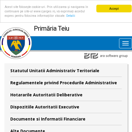
Acest site folosește cookie-uri. Prin utilizarea și navigarea în
Accept
continuare pe site-ul www.cjarges.ro, vă exprimați acordul
expres pentru folosirea informațiilor stocate.
Detalii
Primăria Teiu
Tog
nav
Statutul Unitatii Administrativ Teritoriale
Regulamentele privind Procedurile Administrative
Hotararile Autoritatii Deliberative
Dispozitiile Autoritatii Executive
Documente si Informatii Financiare
Alte Documente