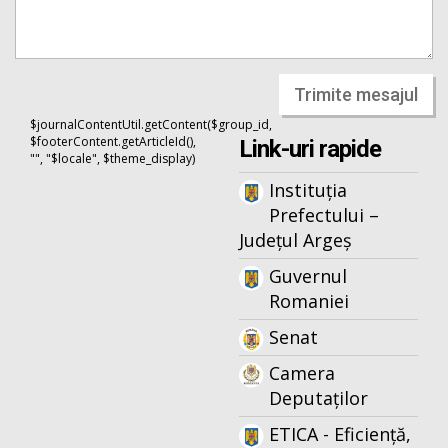
Trimite mesajul
$journalContentUtil.getContent($group_id,
$footerContent.getArticleId(),
Link-uri rapide
"", "$locale", $theme_display)
Instituția
Prefectului –
Județul Argeș
Guvernul
Romaniei
Senat
Camera
Deputaților
ETICA - Eficiență,