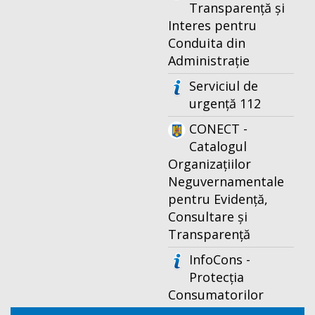
Transparență și
Interes pentru
Conduita din
Administrație
Serviciul de
urgență 112
CONECT -
Catalogul
Organizațiilor
Neguvernamentale
pentru Evidență,
Consultare și
Transparență
InfoCons -
Protecția
Consumatorilor