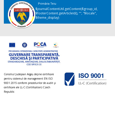
Primăria Teiu
$journalContentUtil.getContent($group_id,
$footerContent.getArticleId(), "", "$locale",
$theme_display)
Consiliul Judeţean Argeș deţine certificare
pentru sistemul de management EN ISO
9001:2015 conform procedurilor de audit şi
certificare ale LL-C (Certification) Czech
Republic