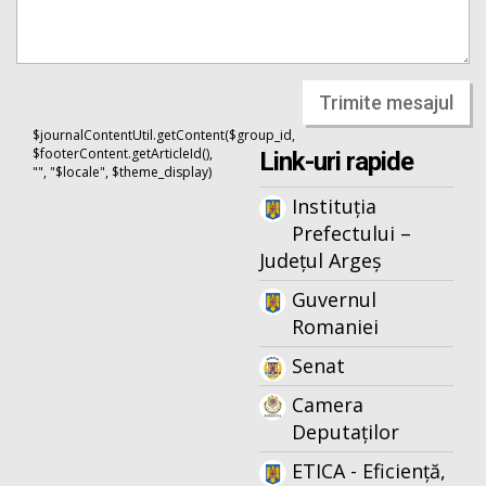
Trimite mesajul
$journalContentUtil.getContent($group_id,
$footerContent.getArticleId(),
Link-uri rapide
"", "$locale", $theme_display)
Instituția
Prefectului –
Județul Argeș
Guvernul
Romaniei
Senat
Camera
Deputaților
ETICA - Eficiență,