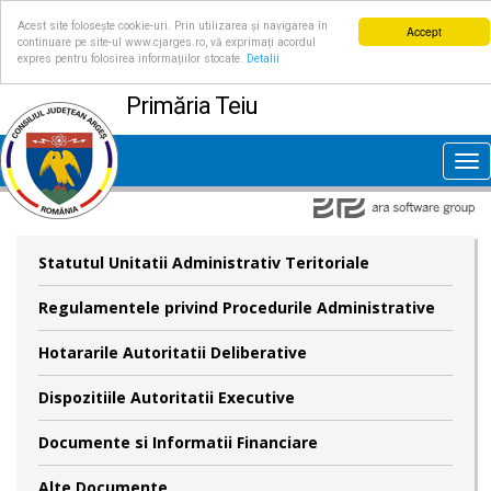
Acest site folosește cookie-uri. Prin utilizarea și navigarea în
Accept
continuare pe site-ul www.cjarges.ro, vă exprimați acordul
expres pentru folosirea informațiilor stocate.
Detalii
Primăria Teiu
Tog
nav
Statutul Unitatii Administrativ Teritoriale
Regulamentele privind Procedurile Administrative
Hotararile Autoritatii Deliberative
Dispozitiile Autoritatii Executive
Documente si Informatii Financiare
Alte Documente