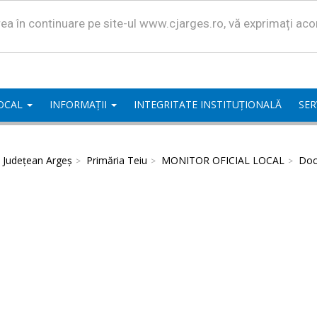
area în continuare pe site-ul www.cjarges.ro, vă exprimați ac
LOCAL
INFORMAȚII
INTEGRITATE INSTITUȚIONALĂ
SER
l Județean Argeș
Primăria Teiu
MONITOR OFICIAL LOCAL
Doc