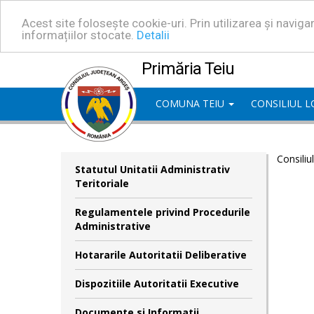
Acest site folosește cookie-uri. Prin utilizarea și navig
informațiilor stocate.
Detalii
Primăria Teiu
COMUNA TEIU
CONSILIUL 
Consiliu
Statutul Unitatii Administrativ
Teritoriale
Regulamentele privind Procedurile
Administrative
Hotararile Autoritatii Deliberative
Dispozitiile Autoritatii Executive
Documente si Informatii