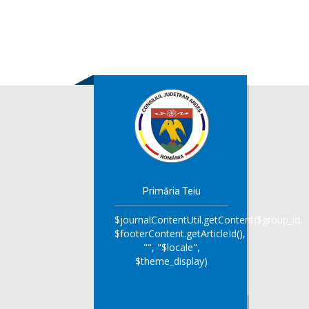
Primăria Teiu
$journalContentUtil.getContent($group_id,
$footerContent.getArticleId(),
"", "$locale",
$theme_display)