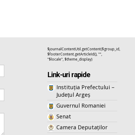
$journalContentUtil.getContent($group_id,
$footerContent.getArticleId(), "",
"$locale", $theme_display)
Link-uri rapide
Instituția Prefectului –
Județul Argeș
Guvernul Romaniei
Senat
Camera Deputaților