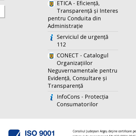
ETICA - Eficiență,
Transparență și Interes
pentru Conduita din
Administrație
Serviciul de urgență
112
CONECT - Catalogul
Organizațiilor
Neguvernamentale pentru
Evidență, Consultare și
Transparență
InfoCons - Protecția
Consumatorilor
Consiliul Judeţean Argeș deţine certificare p