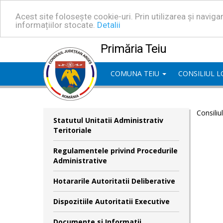
Acest site folosește cookie-uri. Prin utilizarea și navig
informațiilor stocate.
Detalii
Primăria Teiu
COMUNA TEIU
CONSILIUL 
Consiliu
Statutul Unitatii Administrativ
Teritoriale
Regulamentele privind Procedurile
Administrative
Hotararile Autoritatii Deliberative
Dispozitiile Autoritatii Executive
Documente si Informatii