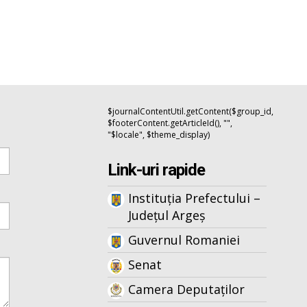
$journalContentUtil.getContent($group_id,
$footerContent.getArticleId(), "",
"$locale", $theme_display)
Link-uri rapide
Instituția Prefectului –
Județul Argeș
Guvernul Romaniei
Senat
Camera Deputaților