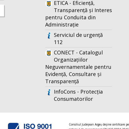
ETICA - Eficiență,
Transparență și Interes
pentru Conduita din
Administrație
Serviciul de urgență
112
CONECT - Catalogul
Organizațiilor
Neguvernamentale pentru
Evidență, Consultare și
Transparență
InfoCons - Protecția
Consumatorilor
Consiliul Judeţean Argeș deţine certificare p