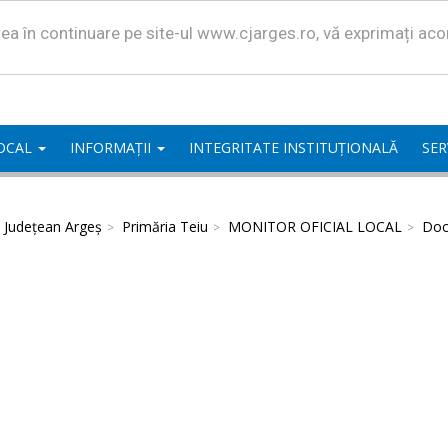
area în continuare pe site-ul www.cjarges.ro, vă exprimați ac
LOCAL
INFORMAȚII
INTEGRITATE INSTITUȚIONALĂ
SER
l Județean Argeș
Primăria Teiu
MONITOR OFICIAL LOCAL
Doc