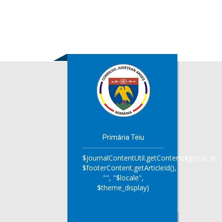
Primăria Teiu
$journalContentUtil.getContent($group_id,
$footerContent.getArticleId(),
"", "$locale",
$theme_display)