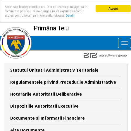
Acest site folosește cookie-uri. Prin utilizarea și navigarea în
Accept
continuare pe site-ul www.cjarges.ro, vă exprimați acordul
expres pentru folosirea informațiilor stocate.
Detalii
Primăria Teiu
Tog
nav
Statutul Unitatii Administrativ Teritoriale
Regulamentele privind Procedurile Administrative
Hotararile Autoritatii Deliberative
Dispozitiile Autoritatii Executive
Documente si Informatii Financiare
Alte Documente