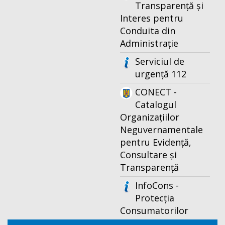
Transparență și
Interes pentru
Conduita din
Administrație
Serviciul de
urgență 112
CONECT -
Catalogul
Organizațiilor
Neguvernamentale
pentru Evidență,
Consultare și
Transparență
InfoCons -
Protecția
Consumatorilor