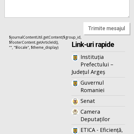
Trimite mesajul
$journalContentUtil.getContent($group_id,
$footerContent.getArticleId(),
Link-uri rapide
"", "$locale", $theme_display)
Instituția
Prefectului –
Județul Argeș
Guvernul
Romaniei
Senat
Camera
Deputaților
ETICA - Eficiență,