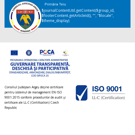
Primăria Teiu
$journalContentUtil.getContent($group_id,
$footerContent.getArticleId(), "", "$locale",
$theme_display)
Consiliul Judeţean Argeș deţine certificare
pentru sistemul de management EN ISO
9001:2015 conform procedurilor de audit şi
certificare ale LL-C (Certification) Czech
Republic