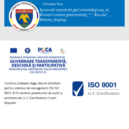
Primăria Teiu
$journalContentUtil.getContent($group_id,
$footerContent.getArticleId(), "", "$locale",
$theme_display)
Consiliul Judeţean Argeș deţine certificare
pentru sistemul de management EN ISO
9001:2015 conform procedurilor de audit şi
certificare ale LL-C (Certification) Czech
Republic