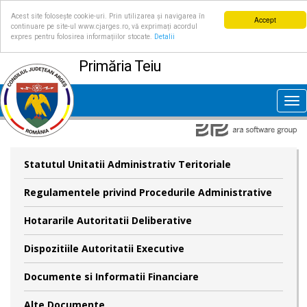
Acest site folosește cookie-uri. Prin utilizarea și navigarea în
Accept
continuare pe site-ul www.cjarges.ro, vă exprimați acordul
expres pentru folosirea informațiilor stocate.
Detalii
Primăria Teiu
Tog
nav
Statutul Unitatii Administrativ Teritoriale
Regulamentele privind Procedurile Administrative
Hotararile Autoritatii Deliberative
Dispozitiile Autoritatii Executive
Documente si Informatii Financiare
Alte Documente