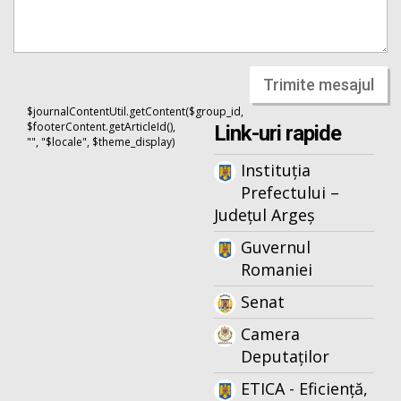
Trimite mesajul
$journalContentUtil.getContent($group_id,
$footerContent.getArticleId(),
Link-uri rapide
"", "$locale", $theme_display)
Instituția
Prefectului –
Județul Argeș
Guvernul
Romaniei
Senat
Camera
Deputaților
ETICA - Eficiență,