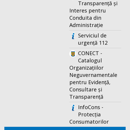
Transparență și
Interes pentru
Conduita din
Administrație
Serviciul de
urgență 112
CONECT -
Catalogul
Organizațiilor
Neguvernamentale
pentru Evidență,
Consultare și
Transparență
InfoCons -
Protecția
Consumatorilor