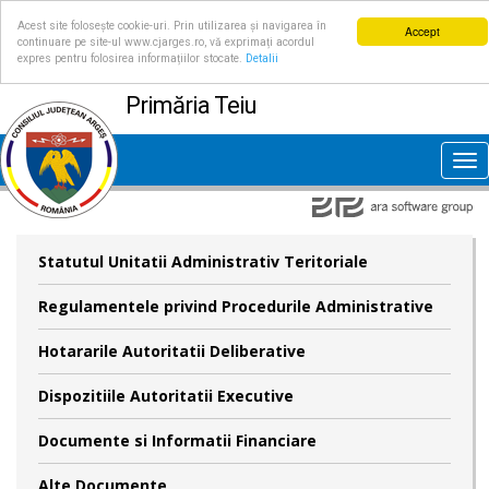
Acest site folosește cookie-uri. Prin utilizarea și navigarea în
Accept
continuare pe site-ul www.cjarges.ro, vă exprimați acordul
expres pentru folosirea informațiilor stocate.
Detalii
Primăria Teiu
Tog
nav
Statutul Unitatii Administrativ Teritoriale
Regulamentele privind Procedurile Administrative
Hotararile Autoritatii Deliberative
Dispozitiile Autoritatii Executive
Documente si Informatii Financiare
Alte Documente