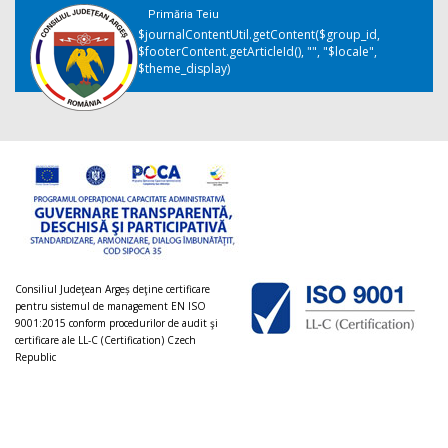
Primăria Teiu
$journalContentUtil.getContent($group_id,
$footerContent.getArticleId(), "", "$locale",
$theme_display)
Consiliul Judeţean Argeș deţine certificare
pentru sistemul de management EN ISO
9001:2015 conform procedurilor de audit şi
certificare ale LL-C (Certification) Czech
Republic