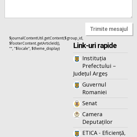
Trimite mesajul
$journalContentUtil.getContent($group_id,
$footerContent.getArticleId(),
Link-uri rapide
"", "$locale", $theme_display)
Instituția
Prefectului –
Județul Argeș
Guvernul
Romaniei
Senat
Camera
Deputaților
ETICA - Eficiență,