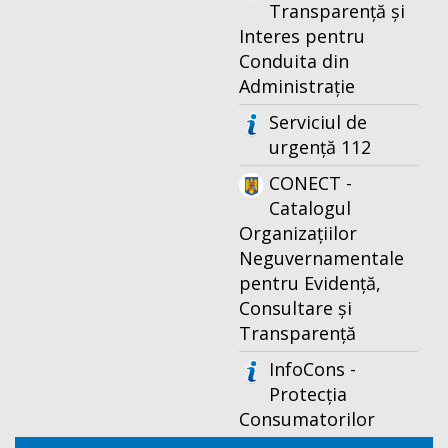
Transparență și
Interes pentru
Conduita din
Administrație
Serviciul de
urgență 112
CONECT -
Catalogul
Organizațiilor
Neguvernamentale
pentru Evidență,
Consultare și
Transparență
InfoCons -
Protecția
Consumatorilor