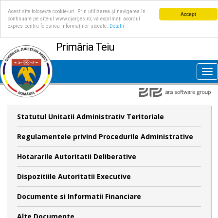
Acest site folosește cookie-uri. Prin utilizarea și navigarea în
Accept
continuare pe site-ul www.cjarges.ro, vă exprimați acordul
expres pentru folosirea informațiilor stocate.
Detalii
Primăria Teiu
Tog
nav
Statutul Unitatii Administrativ Teritoriale
Regulamentele privind Procedurile Administrative
Hotararile Autoritatii Deliberative
Dispozitiile Autoritatii Executive
Documente si Informatii Financiare
Alte Documente