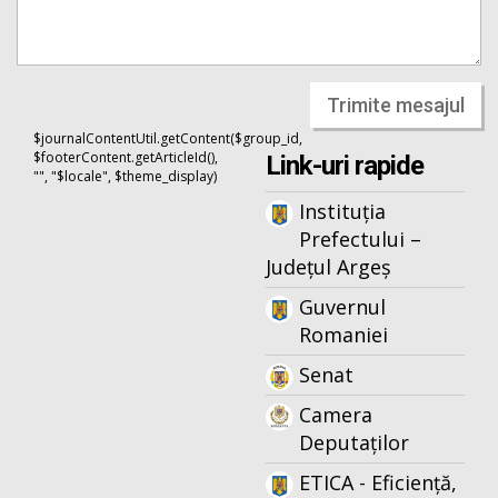
Trimite mesajul
$journalContentUtil.getContent($group_id,
$footerContent.getArticleId(),
Link-uri rapide
"", "$locale", $theme_display)
Instituția
Prefectului –
Județul Argeș
Guvernul
Romaniei
Senat
Camera
Deputaților
ETICA - Eficiență,