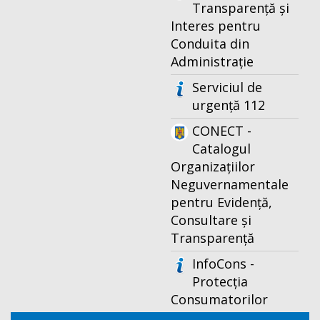
Transparență și
Interes pentru
Conduita din
Administrație
Serviciul de
urgență 112
CONECT -
Catalogul
Organizațiilor
Neguvernamentale
pentru Evidență,
Consultare și
Transparență
InfoCons -
Protecția
Consumatorilor