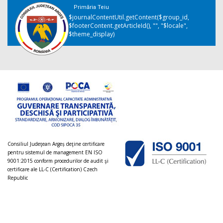
Primăria Teiu
$journalContentUtil.getContent($group_id,
$footerContent.getArticleId(), "", "$locale",
$theme_display)
Consiliul Judeţean Argeș deţine certificare
pentru sistemul de management EN ISO
9001:2015 conform procedurilor de audit şi
certificare ale LL-C (Certification) Czech
Republic