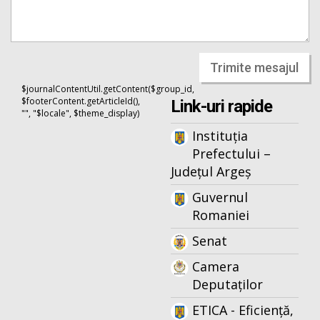
Trimite mesajul
$journalContentUtil.getContent($group_id,
$footerContent.getArticleId(),
Link-uri rapide
"", "$locale", $theme_display)
Instituția
Prefectului –
Județul Argeș
Guvernul
Romaniei
Senat
Camera
Deputaților
ETICA - Eficiență,