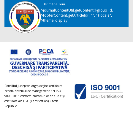
Primăria Teiu
$journalContentUtil.getContent($group_id,
$footerContent.getArticleId(), "", "$locale",
$theme_display)
Consiliul Judeţean Argeș deţine certificare
pentru sistemul de management EN ISO
9001:2015 conform procedurilor de audit şi
certificare ale LL-C (Certification) Czech
Republic