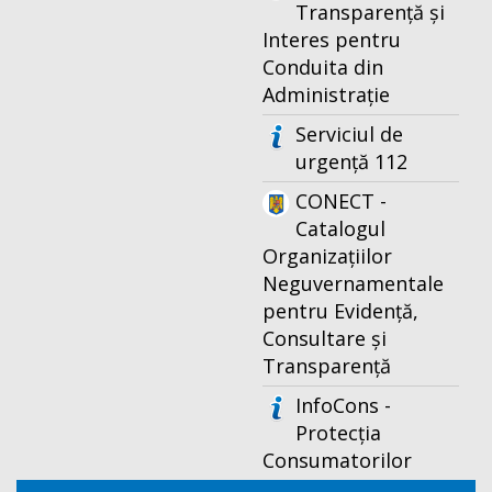
Transparență și
Interes pentru
Conduita din
Administrație
Serviciul de
urgență 112
CONECT -
Catalogul
Organizațiilor
Neguvernamentale
pentru Evidență,
Consultare și
Transparență
InfoCons -
Protecția
Consumatorilor