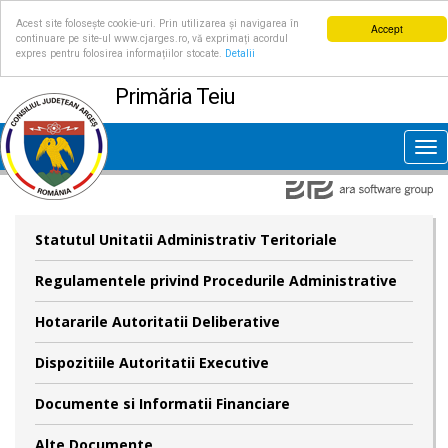
Acest site folosește cookie-uri. Prin utilizarea și navigarea în
Accept
continuare pe site-ul www.cjarges.ro, vă exprimați acordul
expres pentru folosirea informațiilor stocate.
Detalii
Primăria Teiu
Tog
nav
Statutul Unitatii Administrativ Teritoriale
Regulamentele privind Procedurile Administrative
Hotararile Autoritatii Deliberative
Dispozitiile Autoritatii Executive
Documente si Informatii Financiare
Alte Documente