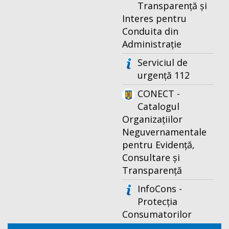
Transparență și
Interes pentru
Conduita din
Administrație
Serviciul de
urgență 112
CONECT -
Catalogul
Organizațiilor
Neguvernamentale
pentru Evidență,
Consultare și
Transparență
InfoCons -
Protecția
Consumatorilor