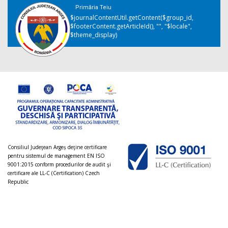
Primăria Teiu
$journalContentUtil.getContent($group_id,
$footerContent.getArticleId(), "", "$locale",
$theme_display)
Consiliul Judeţean Argeș deţine certificare
pentru sistemul de management EN ISO
9001:2015 conform procedurilor de audit şi
certificare ale LL-C (Certification) Czech
Republic