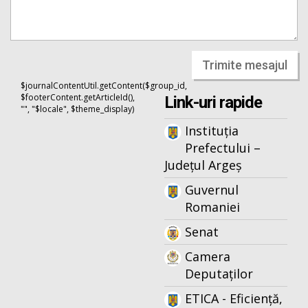
Trimite mesajul
$journalContentUtil.getContent($group_id,
$footerContent.getArticleId(),
Link-uri rapide
"", "$locale", $theme_display)
Instituția
Prefectului –
Județul Argeș
Guvernul
Romaniei
Senat
Camera
Deputaților
ETICA - Eficiență,