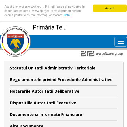
Acest site folosește cookie-uri. Prin utilizarea și navigarea în
Accept
continuare pe site-ul www.cjarges.ro, vă exprimați acordul
expres pentru folosirea informațiilor stocate.
Detalii
Primăria Teiu
Tog
nav
Statutul Unitatii Administrativ Teritoriale
Regulamentele privind Procedurile Administrative
Hotararile Autoritatii Deliberative
Dispozitiile Autoritatii Executive
Documente si Informatii Financiare
Alte Documente