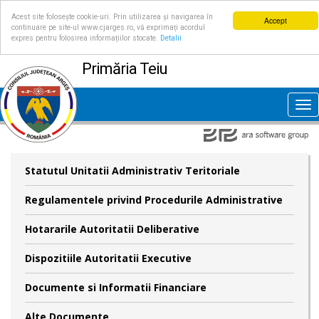
Acest site folosește cookie-uri. Prin utilizarea și navigarea în
Accept
continuare pe site-ul www.cjarges.ro, vă exprimați acordul
expres pentru folosirea informațiilor stocate.
Detalii
Primăria Teiu
Tog
nav
Statutul Unitatii Administrativ Teritoriale
Regulamentele privind Procedurile Administrative
Hotararile Autoritatii Deliberative
Dispozitiile Autoritatii Executive
Documente si Informatii Financiare
Alte Documente