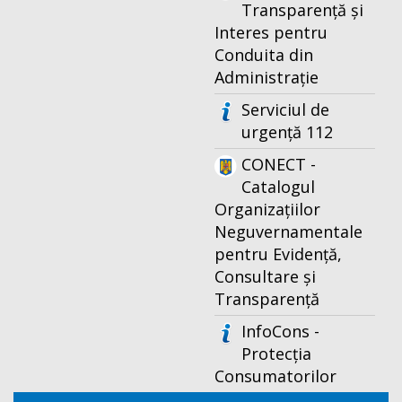
Transparență și
Interes pentru
Conduita din
Administrație
Serviciul de
urgență 112
CONECT -
Catalogul
Organizațiilor
Neguvernamentale
pentru Evidență,
Consultare și
Transparență
InfoCons -
Protecția
Consumatorilor