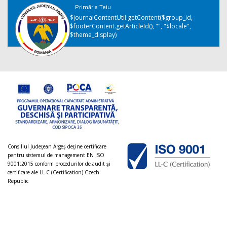
Primăria Teiu
$journalContentUtil.getContent($group_id,
$footerContent.getArticleId(), "", "$locale",
$theme_display)
Consiliul Judeţean Argeș deţine certificare
pentru sistemul de management EN ISO
9001:2015 conform procedurilor de audit şi
certificare ale LL-C (Certification) Czech
Republic