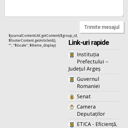
Trimite mesajul
$journalContentUtil.getContent($group_id,
$footerContent.getArticleId(),
Link-uri rapide
"", "$locale", $theme_display)
Instituția
Prefectului –
Județul Argeș
Guvernul
Romaniei
Senat
Camera
Deputaților
ETICA - Eficiență,