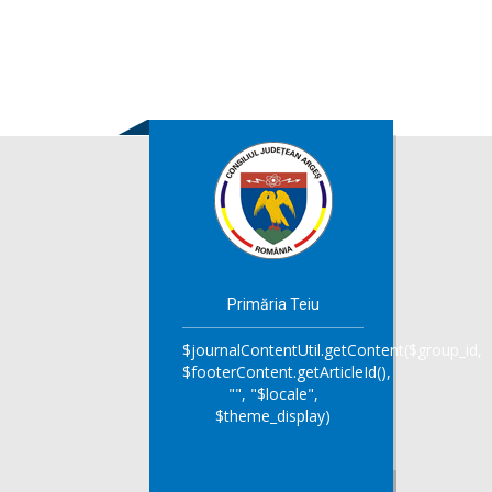
Primăria Teiu
$journalContentUtil.getContent($group_id,
$footerContent.getArticleId(),
"", "$locale",
$theme_display)