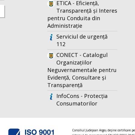
ETICA - Eficiență,
Transparență și Interes
pentru Conduita din
Administrație
Serviciul de urgență
112
CONECT - Catalogul
Organizațiilor
Neguvernamentale pentru
Evidență, Consultare și
Transparență
InfoCons - Protecția
Consumatorilor
Consiliul Judeţean Argeș deţine certificare p