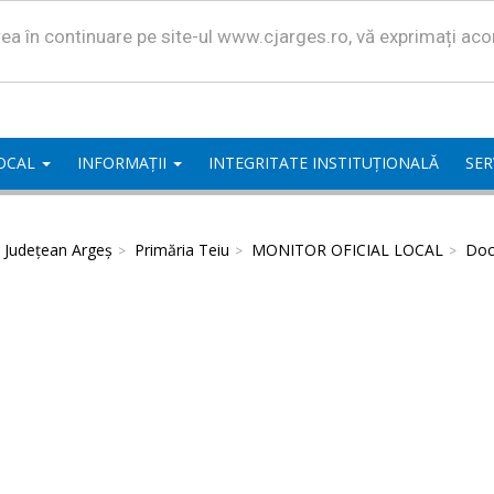
area în continuare pe site-ul www.cjarges.ro, vă exprimați ac
LOCAL
INFORMAȚII
INTEGRITATE INSTITUȚIONALĂ
SER
l Județean Argeș
Primăria Teiu
MONITOR OFICIAL LOCAL
Doc