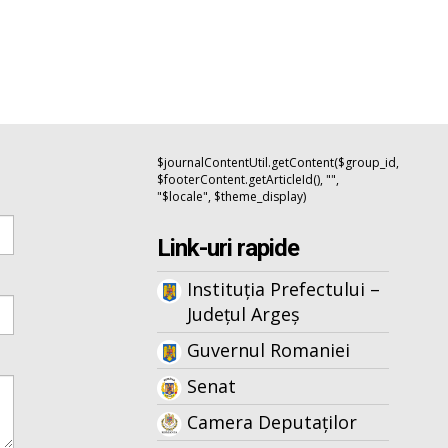
$journalContentUtil.getContent($group_id,
$footerContent.getArticleId(), "",
"$locale", $theme_display)
Link-uri rapide
Instituția Prefectului –
Județul Argeș
Guvernul Romaniei
Senat
Camera Deputaților