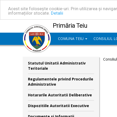
Acest site folosește cookie-uri. Prin utilizarea și navig
informațiilor stocate.
Detalii
Primăria Teiu
COMUNA TEIU
CONSILIUL 
Consiliu
Statutul Unitatii Administrativ
Teritoriale
Regulamentele privind Procedurile
Administrative
Hotararile Autoritatii Deliberative
Dispozitiile Autoritatii Executive
Documente si Informatii