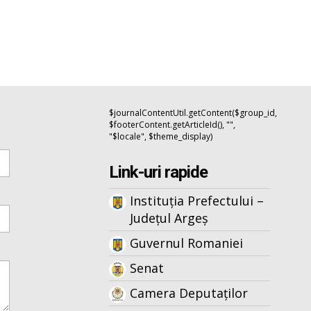
$journalContentUtil.getContent($group_id,
$footerContent.getArticleId(), "",
"$locale", $theme_display)
Link-uri rapide
Instituția Prefectului –
Județul Argeș
Guvernul Romaniei
Senat
Camera Deputaților