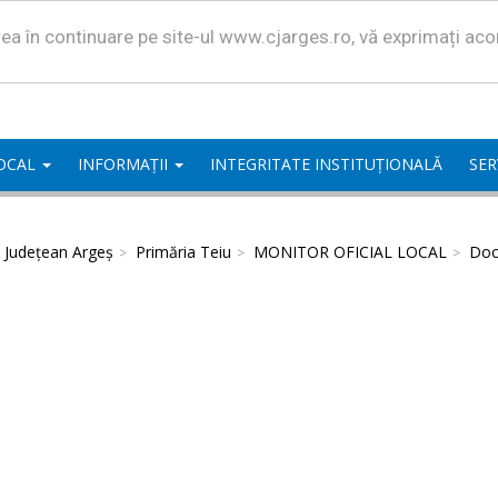
area în continuare pe site-ul www.cjarges.ro, vă exprimați ac
LOCAL
INFORMAȚII
INTEGRITATE INSTITUȚIONALĂ
SER
l Județean Argeș
Primăria Teiu
MONITOR OFICIAL LOCAL
Doc