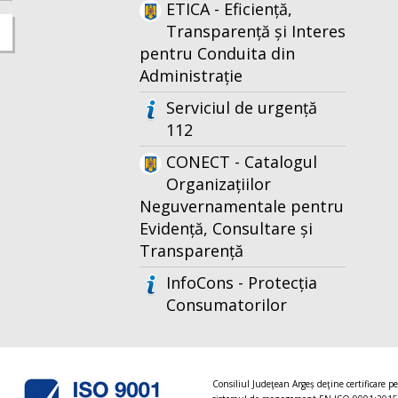
ETICA - Eficiență,
Transparență și Interes
pentru Conduita din
Administrație
Serviciul de urgență
112
CONECT - Catalogul
Organizațiilor
Neguvernamentale pentru
Evidență, Consultare și
Transparență
InfoCons - Protecția
Consumatorilor
Consiliul Judeţean Argeș deţine certificare p