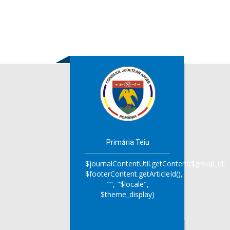
Primăria Teiu
$journalContentUtil.getContent($group_id,
$footerContent.getArticleId(),
"", "$locale",
$theme_display)