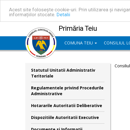
Acest site folosește cookie-uri. Prin utilizarea și navig
informațiilor stocate.
Detalii
Primăria Teiu
COMUNA TEIU
CONSILIUL 
Consiliu
Statutul Unitatii Administrativ
Teritoriale
Regulamentele privind Procedurile
Administrative
Hotararile Autoritatii Deliberative
Dispozitiile Autoritatii Executive
Documente si Informatii