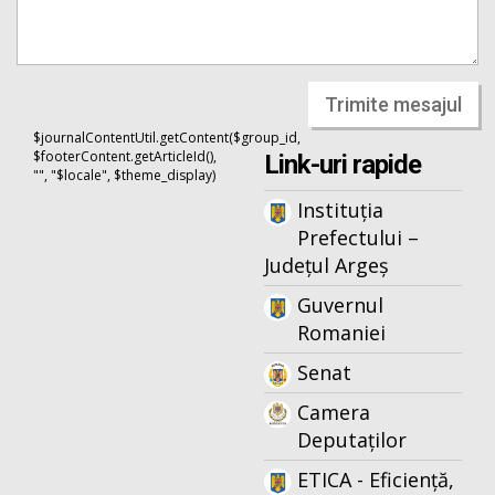
Trimite mesajul
$journalContentUtil.getContent($group_id,
$footerContent.getArticleId(),
Link-uri rapide
"", "$locale", $theme_display)
Instituția
Prefectului –
Județul Argeș
Guvernul
Romaniei
Senat
Camera
Deputaților
ETICA - Eficiență,