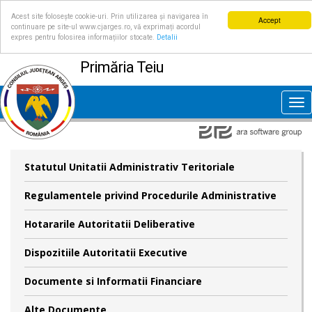
Acest site folosește cookie-uri. Prin utilizarea și navigarea în
Accept
continuare pe site-ul www.cjarges.ro, vă exprimați acordul
expres pentru folosirea informațiilor stocate.
Detalii
Primăria Teiu
Tog
nav
Statutul Unitatii Administrativ Teritoriale
Regulamentele privind Procedurile Administrative
Hotararile Autoritatii Deliberative
Dispozitiile Autoritatii Executive
Documente si Informatii Financiare
Alte Documente