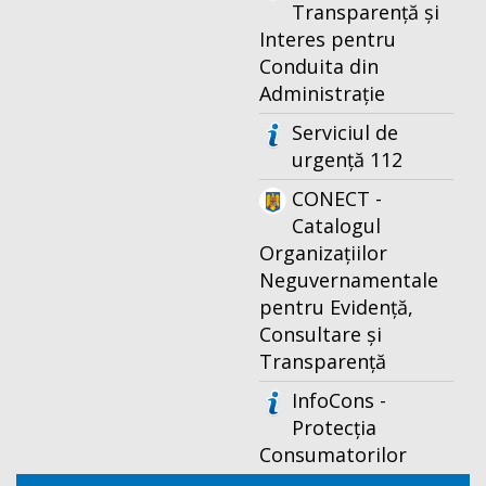
Transparență și
Interes pentru
Conduita din
Administrație
Serviciul de
urgență 112
CONECT -
Catalogul
Organizațiilor
Neguvernamentale
pentru Evidență,
Consultare și
Transparență
InfoCons -
Protecția
Consumatorilor