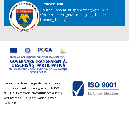
Primăria Teiu
$journalContentUtil.getContent($group_id,
$footerContent.getArticleId(), "", "$locale",
$theme_display)
Consiliul Judeţean Argeș deţine certificare
pentru sistemul de management EN ISO
9001:2015 conform procedurilor de audit şi
certificare ale LL-C (Certification) Czech
Republic