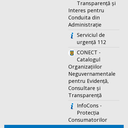
Transparență și
Interes pentru
Conduita din
Administrație
Serviciul de
urgență 112
CONECT -
Catalogul
Organizațiilor
Neguvernamentale
pentru Evidență,
Consultare și
Transparență
InfoCons -
Protecția
Consumatorilor