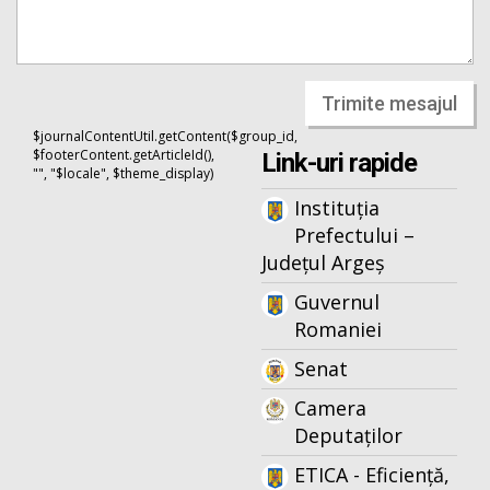
Trimite mesajul
$journalContentUtil.getContent($group_id,
$footerContent.getArticleId(),
Link-uri rapide
"", "$locale", $theme_display)
Instituția
Prefectului –
Județul Argeș
Guvernul
Romaniei
Senat
Camera
Deputaților
ETICA - Eficiență,