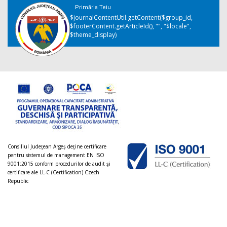
Primăria Teiu
$journalContentUtil.getContent($group_id,
$footerContent.getArticleId(), "", "$locale",
$theme_display)
Consiliul Judeţean Argeș deţine certificare
pentru sistemul de management EN ISO
9001:2015 conform procedurilor de audit şi
certificare ale LL-C (Certification) Czech
Republic