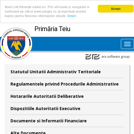
Acest site folosește cookie-uri. Prin utilizarea și navigarea în
Accept
continuare pe site-ul www.cjarges.ro, vă exprimați acordul
expres pentru folosirea informațiilor stocate.
Detalii
Primăria Teiu
Tog
nav
Statutul Unitatii Administrativ Teritoriale
Regulamentele privind Procedurile Administrative
Hotararile Autoritatii Deliberative
Dispozitiile Autoritatii Executive
Documente si Informatii Financiare
Alte Documente