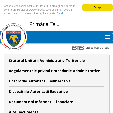
Acest site folosește cookie-uri. Prin utilizarea și navigarea în
Accept
continuare pe site-ul www.cjarges.ro, vă exprimați acordul
expres pentru folosirea informațiilor stocate.
Detalii
Primăria Teiu
Tog
nav
Statutul Unitatii Administrativ Teritoriale
Regulamentele privind Procedurile Administrative
Hotararile Autoritatii Deliberative
Dispozitiile Autoritatii Executive
Documente si Informatii Financiare
Alte Documente