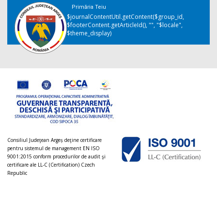
Primăria Teiu
$journalContentUtil.getContent($group_id,
$footerContent.getArticleId(), "", "$locale",
$theme_display)
Consiliul Judeţean Argeș deţine certificare
pentru sistemul de management EN ISO
9001:2015 conform procedurilor de audit şi
certificare ale LL-C (Certification) Czech
Republic