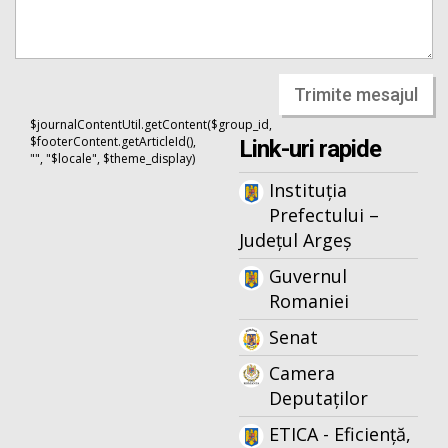
Trimite mesajul
$journalContentUtil.getContent($group_id,
$footerContent.getArticleId(),
Link-uri rapide
"", "$locale", $theme_display)
Instituția
Prefectului –
Județul Argeș
Guvernul
Romaniei
Senat
Camera
Deputaților
ETICA - Eficiență,