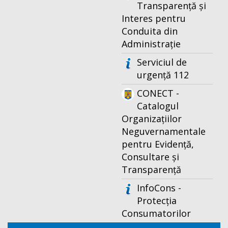
Transparență și
Interes pentru
Conduita din
Administrație
Serviciul de
urgență 112
CONECT -
Catalogul
Organizațiilor
Neguvernamentale
pentru Evidență,
Consultare și
Transparență
InfoCons -
Protecția
Consumatorilor