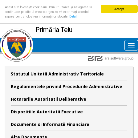
Acest site folosește cookie-uri. Prin utilizarea și navigarea în
Accept
continuare pe site-ul www.cjarges.ro, vă exprimați acordul
expres pentru folosirea informațiilor stocate.
Detalii
Primăria Teiu
Tog
nav
Statutul Unitatii Administrativ Teritoriale
Regulamentele privind Procedurile Administrative
Hotararile Autoritatii Deliberative
Dispozitiile Autoritatii Executive
Documente si Informatii Financiare
Alte Documente