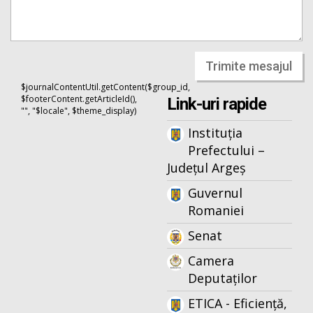
Trimite mesajul
$journalContentUtil.getContent($group_id,
$footerContent.getArticleId(),
Link-uri rapide
"", "$locale", $theme_display)
Instituția
Prefectului –
Județul Argeș
Guvernul
Romaniei
Senat
Camera
Deputaților
ETICA - Eficiență,