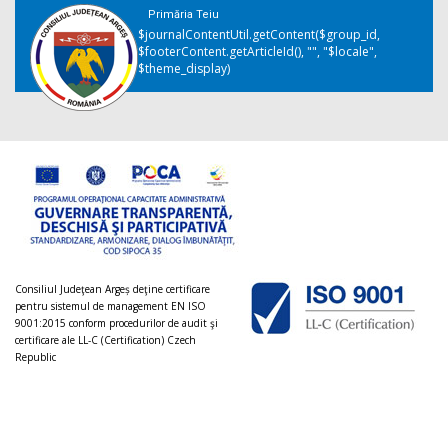
Primăria Teiu
$journalContentUtil.getContent($group_id,
$footerContent.getArticleId(), "", "$locale",
$theme_display)
Consiliul Judeţean Argeș deţine certificare
pentru sistemul de management EN ISO
9001:2015 conform procedurilor de audit şi
certificare ale LL-C (Certification) Czech
Republic