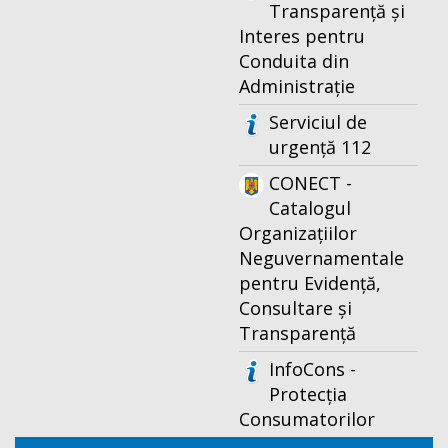
Transparență și
Interes pentru
Conduita din
Administrație
Serviciul de
urgență 112
CONECT -
Catalogul
Organizațiilor
Neguvernamentale
pentru Evidență,
Consultare și
Transparență
InfoCons -
Protecția
Consumatorilor