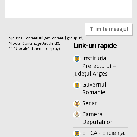
Trimite mesajul
$journalContentUtil.getContent($group_id,
$footerContent.getArticleId(),
Link-uri rapide
"", "$locale", $theme_display)
Instituția
Prefectului –
Județul Argeș
Guvernul
Romaniei
Senat
Camera
Deputaților
ETICA - Eficiență,