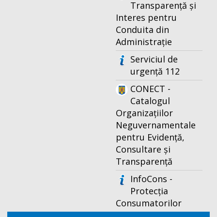
Transparență și
Interes pentru
Conduita din
Administrație
Serviciul de
urgență 112
CONECT -
Catalogul
Organizațiilor
Neguvernamentale
pentru Evidență,
Consultare și
Transparență
InfoCons -
Protecția
Consumatorilor