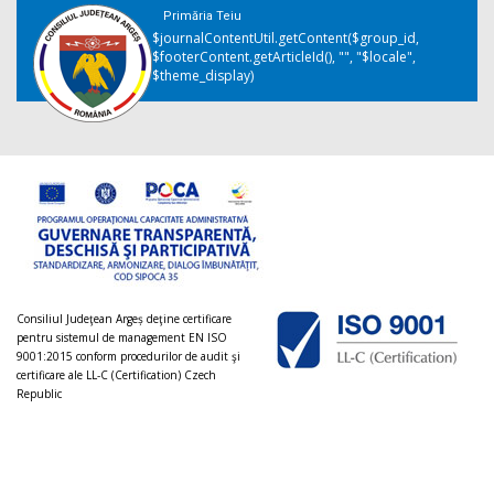
Primăria Teiu
$journalContentUtil.getContent($group_id,
$footerContent.getArticleId(), "", "$locale",
$theme_display)
Consiliul Judeţean Argeș deţine certificare
pentru sistemul de management EN ISO
9001:2015 conform procedurilor de audit şi
certificare ale LL-C (Certification) Czech
Republic