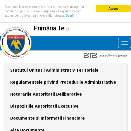
Acest site folosește cookie-uri. Prin utilizarea și navigarea în
Accept
continuare pe site-ul www.cjarges.ro, vă exprimați acordul
expres pentru folosirea informațiilor stocate.
Detalii
Primăria Teiu
Tog
nav
Statutul Unitatii Administrativ Teritoriale
Regulamentele privind Procedurile Administrative
Hotararile Autoritatii Deliberative
Dispozitiile Autoritatii Executive
Documente si Informatii Financiare
Alte Documente