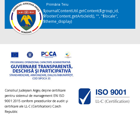
Primăria Teiu
$journalContentUtil.getContent($group_id,
$footerContent.getArticleId(), "", "$locale",
$theme_display)
Consiliul Judeţean Argeș deţine certificare
pentru sistemul de management EN ISO
9001:2015 conform procedurilor de audit şi
certificare ale LL-C (Certification) Czech
Republic