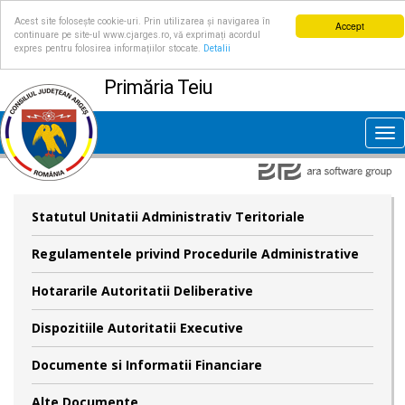
Acest site folosește cookie-uri. Prin utilizarea și navigarea în
Accept
continuare pe site-ul www.cjarges.ro, vă exprimați acordul
expres pentru folosirea informațiilor stocate.
Detalii
Primăria Teiu
Tog
nav
Statutul Unitatii Administrativ Teritoriale
Regulamentele privind Procedurile Administrative
Hotararile Autoritatii Deliberative
Dispozitiile Autoritatii Executive
Documente si Informatii Financiare
Alte Documente