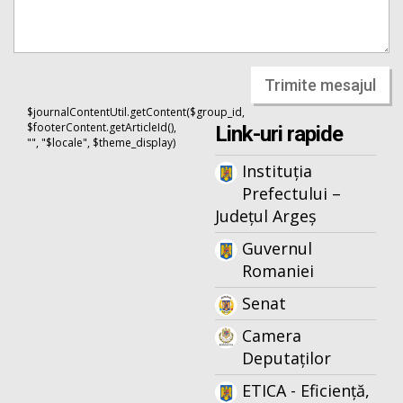
Trimite mesajul
$journalContentUtil.getContent($group_id,
$footerContent.getArticleId(),
Link-uri rapide
"", "$locale", $theme_display)
Instituția
Prefectului –
Județul Argeș
Guvernul
Romaniei
Senat
Camera
Deputaților
ETICA - Eficiență,