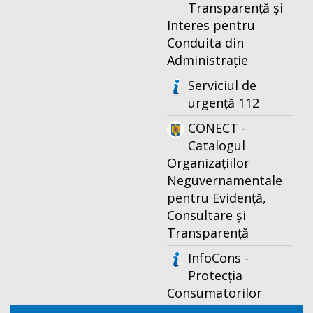
Transparență și
Interes pentru
Conduita din
Administrație
Serviciul de
urgență 112
CONECT -
Catalogul
Organizațiilor
Neguvernamentale
pentru Evidență,
Consultare și
Transparență
InfoCons -
Protecția
Consumatorilor