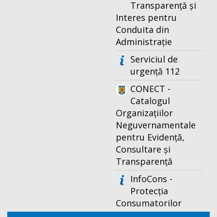
Transparență și
Interes pentru
Conduita din
Administrație
Serviciul de
urgență 112
CONECT -
Catalogul
Organizațiilor
Neguvernamentale
pentru Evidență,
Consultare și
Transparență
InfoCons -
Protecția
Consumatorilor