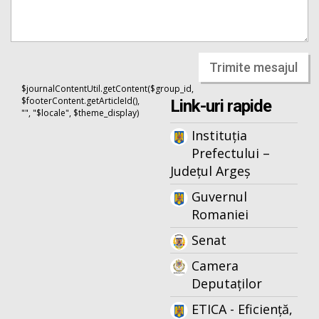
Trimite mesajul
$journalContentUtil.getContent($group_id,
$footerContent.getArticleId(),
Link-uri rapide
"", "$locale", $theme_display)
Instituția
Prefectului –
Județul Argeș
Guvernul
Romaniei
Senat
Camera
Deputaților
ETICA - Eficiență,