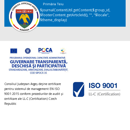
Primăria Teiu
$journalContentUtil.getContent($group_id,
$footerContent.getArticleId(), "", "$locale",
$theme_display)
Consiliul Judeţean Argeș deţine certificare
pentru sistemul de management EN ISO
9001:2015 conform procedurilor de audit şi
certificare ale LL-C (Certification) Czech
Republic