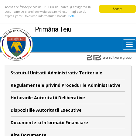
Acest site folosește cookie-uri. Prin utilizarea și navigarea în
Accept
continuare pe site-ul www.cjarges.ro, vă exprimați acordul
expres pentru folosirea informațiilor stocate.
Detalii
Primăria Teiu
Tog
nav
Statutul Unitatii Administrativ Teritoriale
Regulamentele privind Procedurile Administrative
Hotararile Autoritatii Deliberative
Dispozitiile Autoritatii Executive
Documente si Informatii Financiare
Alte Documente