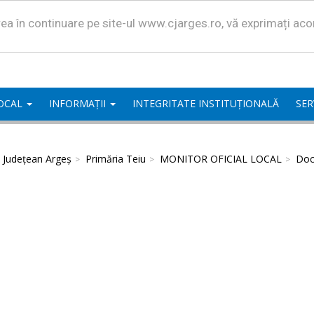
area în continuare pe site-ul www.cjarges.ro, vă exprimați ac
LOCAL
INFORMAȚII
INTEGRITATE INSTITUȚIONALĂ
SER
l Județean Argeș
Primăria Teiu
MONITOR OFICIAL LOCAL
Doc