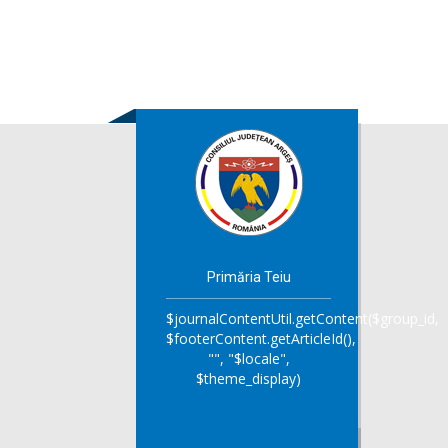
Primăria Teiu
$journalContentUtil.getContent($group_id,
$footerContent.getArticleId(),
"", "$locale",
$theme_display)