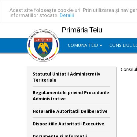
Acest site folosește cookie-uri. Prin utilizarea și navig
informațiilor stocate.
Detalii
Primăria Teiu
COMUNA TEIU
CONSILIUL 
Consiliu
Statutul Unitatii Administrativ
Teritoriale
Regulamentele privind Procedurile
Administrative
Hotararile Autoritatii Deliberative
Dispozitiile Autoritatii Executive
Documente si Informatii