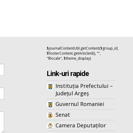
$journalContentUtil.getContent($group_id,
$footerContent.getArticleId(), "",
"$locale", $theme_display)
Link-uri rapide
Instituția Prefectului –
Județul Argeș
Guvernul Romaniei
Senat
Camera Deputaților