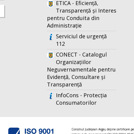
ETICA - Eficiență,
Transparență și Interes
pentru Conduita din
Administrație
Serviciul de urgență
112
CONECT - Catalogul
Organizațiilor
Neguvernamentale pentru
Evidență, Consultare și
Transparență
InfoCons - Protecția
Consumatorilor
Consiliul Judeţean Argeș deţine certificare p