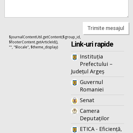
Trimite mesajul
$journalContentUtil.getContent($group_id,
$footerContent.getArticleId(),
Link-uri rapide
"", "$locale", $theme_display)
Instituția
Prefectului –
Județul Argeș
Guvernul
Romaniei
Senat
Camera
Deputaților
ETICA - Eficiență,