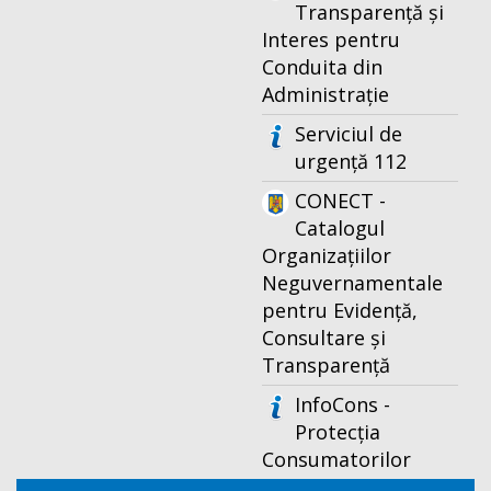
Transparență și
Interes pentru
Conduita din
Administrație
Serviciul de
urgență 112
CONECT -
Catalogul
Organizațiilor
Neguvernamentale
pentru Evidență,
Consultare și
Transparență
InfoCons -
Protecția
Consumatorilor