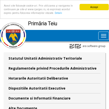
Acest site folosește cookie-uri. Prin utilizarea și navigarea în
Accept
continuare pe site-ul www.cjarges.ro, vă exprimați acordul
expres pentru folosirea informațiilor stocate.
Detalii
Primăria Teiu
Tog
nav
Statutul Unitatii Administrativ Teritoriale
Regulamentele privind Procedurile Administrative
Hotararile Autoritatii Deliberative
Dispozitiile Autoritatii Executive
Documente si Informatii Financiare
Alte Documente