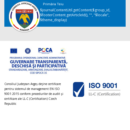
Primăria Teiu
$journalContentUtil.getContent($group_id,
$footerContent.getArticleId(), "", "$locale",
$theme_display)
Consiliul Judeţean Argeș deţine certificare
pentru sistemul de management EN ISO
9001:2015 conform procedurilor de audit şi
certificare ale LL-C (Certification) Czech
Republic