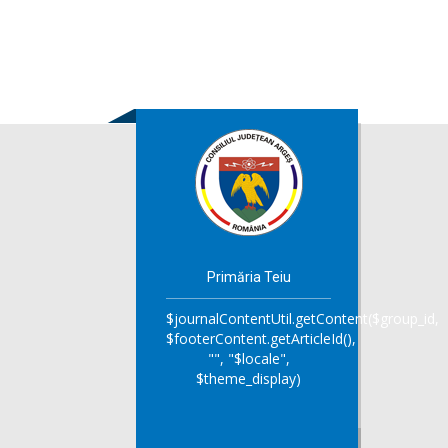
Primăria Teiu
$journalContentUtil.getContent($group_id,
$footerContent.getArticleId(),
"", "$locale",
$theme_display)