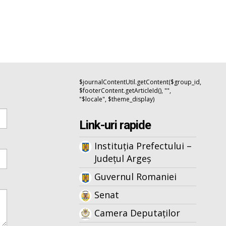
$journalContentUtil.getContent($group_id,
$footerContent.getArticleId(), "",
"$locale", $theme_display)
Link-uri rapide
Instituția Prefectului –
Județul Argeș
Guvernul Romaniei
Senat
Camera Deputaților