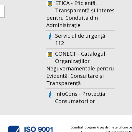
ETICA - Eficiență,
Transparență și Interes
pentru Conduita din
Administrație
Serviciul de urgență
112
CONECT - Catalogul
Organizațiilor
Neguvernamentale pentru
Evidență, Consultare și
Transparență
InfoCons - Protecția
Consumatorilor
Consiliul Judeţean Argeș deţine certificare p