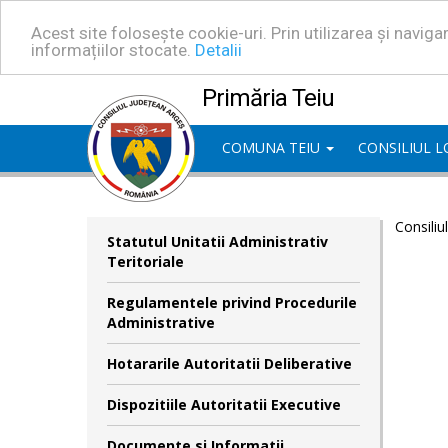
Acest site folosește cookie-uri. Prin utilizarea și navig
informațiilor stocate.
Detalii
Primăria Teiu
COMUNA TEIU
CONSILIUL 
Consiliu
Statutul Unitatii Administrativ
Teritoriale
Regulamentele privind Procedurile
Administrative
Hotararile Autoritatii Deliberative
Dispozitiile Autoritatii Executive
Documente si Informatii