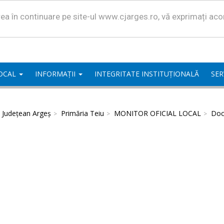
area în continuare pe site-ul www.cjarges.ro, vă exprimați ac
LOCAL
INFORMAȚII
INTEGRITATE INSTITUȚIONALĂ
SER
l Județean Argeș
Primăria Teiu
MONITOR OFICIAL LOCAL
Doc