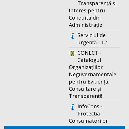
Transparență și
Interes pentru
Conduita din
Administrație
Serviciul de
urgență 112
CONECT -
Catalogul
Organizațiilor
Neguvernamentale
pentru Evidență,
Consultare și
Transparență
InfoCons -
Protecția
Consumatorilor