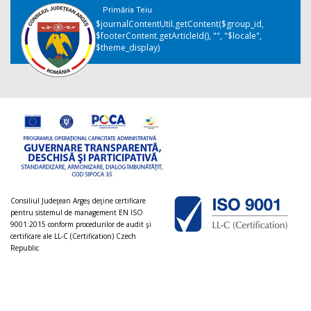
Primăria Teiu
$journalContentUtil.getContent($group_id,
$footerContent.getArticleId(), "", "$locale",
$theme_display)
Consiliul Judeţean Argeș deţine certificare
pentru sistemul de management EN ISO
9001:2015 conform procedurilor de audit şi
certificare ale LL-C (Certification) Czech
Republic