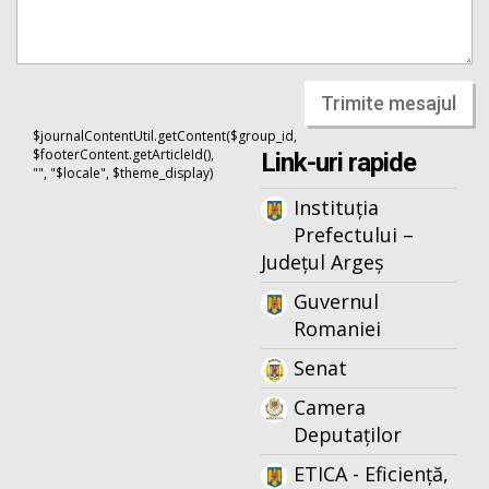
Trimite mesajul
$journalContentUtil.getContent($group_id,
$footerContent.getArticleId(),
Link-uri rapide
"", "$locale", $theme_display)
Instituția
Prefectului –
Județul Argeș
Guvernul
Romaniei
Senat
Camera
Deputaților
ETICA - Eficiență,