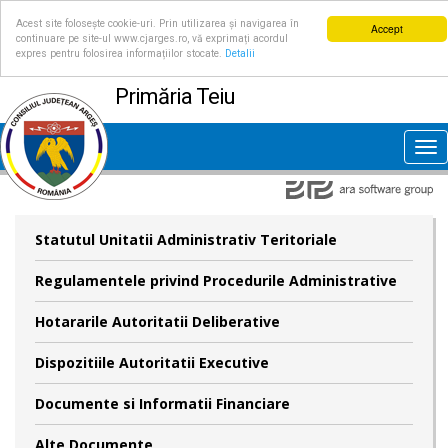
Acest site folosește cookie-uri. Prin utilizarea și navigarea în
Accept
continuare pe site-ul www.cjarges.ro, vă exprimați acordul
expres pentru folosirea informațiilor stocate.
Detalii
Primăria Teiu
Tog
nav
Statutul Unitatii Administrativ Teritoriale
Regulamentele privind Procedurile Administrative
Hotararile Autoritatii Deliberative
Dispozitiile Autoritatii Executive
Documente si Informatii Financiare
Alte Documente